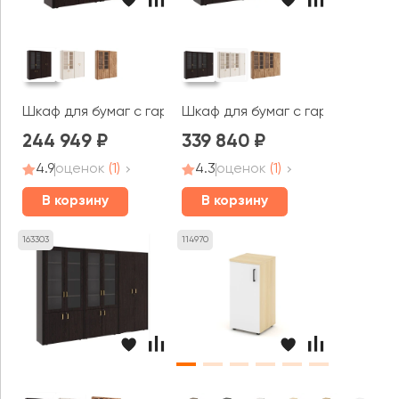
Шкаф для бумаг с гардеробом Монза / Monza
Шкаф для бумаг с гардеробом 5
244 949
339 840
4.9
оценок
(1)
4.3
оценок
(1)
В корзину
В корзину
163303
114970