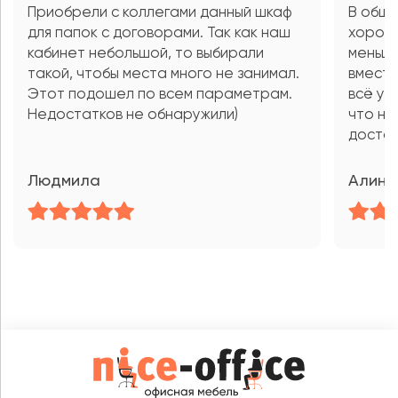
Приобрели с коллегами данный шкаф
В обще
для папок с договорами. Так как наш
хороши
кабинет небольшой, то выбирали
меньше
такой, чтобы места много не занимал.
вмести
Этот подошел по всем параметрам.
всё ум
Недостатков не обнаружили)
что не
достав
Людмила
Алина