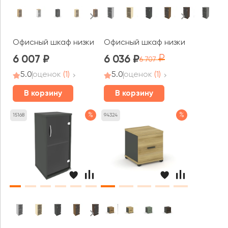
Офисный шкаф низкий узкий правый прозр. стекло 400x
Офисный шкаф низкий узкий левы
6 007
6 036
6 707
5.0
оценок
(1)
5.0
оценок
(1)
В корзину
В корзину
%
%
15168
94324