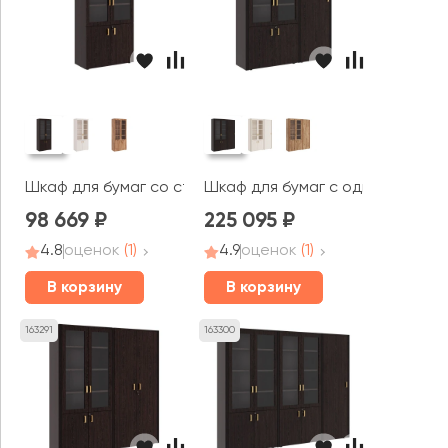
Шкаф для бумаг со стеклом Монза / Monza
Шкаф для бумаг с одностворча
98 669
225 095
4.8
оценок
(1)
4.9
оценок
(1)
В корзину
В корзину
163291
163300