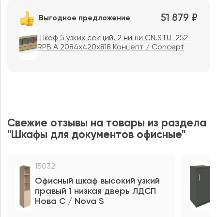
51 879 ₽
Выгодное предложение
Шкаф 5 узких секций, 2 ниши CN.STU-252
RPB A 2084x420x818 Концепт / Concept
Свежие отзывы на товары из раздела
"Шкафы для документов офисные"
15032
1
Офисный шкаф высокий узкий
О
правый 1 низкая дверь ЛДСП
п
Нова С / Nova S
Р