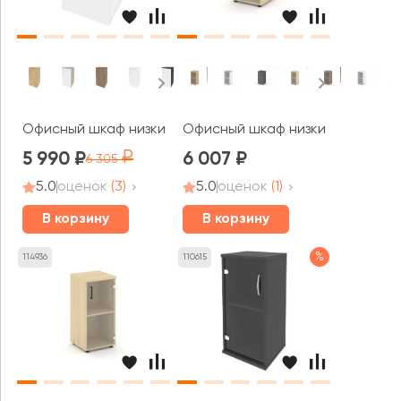
Офисный шкаф низкий узкий правый (1 низкий фасад ЛД
Офисный шкаф низкий узкий лев
5 990
6 007
6 305
5.0
оценок
(3)
5.0
оценок
(1)
В корзину
В корзину
%
114936
110615