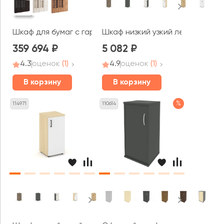
Шкаф для бумаг с гардеробом 6 створок Монза / Monz
Шкаф низкий узкий левый закры
359 694
5 082
4.3
оценок
(1)
4.9
оценок
(1)
В корзину
В корзину
%
114971
110614