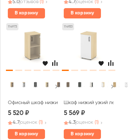
5.0
отзывов
(1)
4.7
оценок
(1)
В корзину
В корзину
114973
114933
Офисный шкаф низкий узкий правый прозр. стекло 400x
Шкаф низкий узкий левый закры
5 520
5 569
4.7
оценок
(1)
4.3
оценок
(1)
В корзину
В корзину