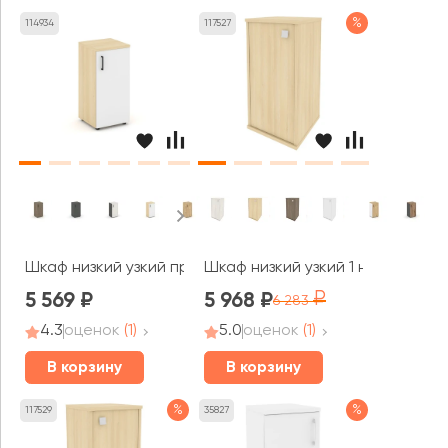
%
114934
117527
Шкаф низкий узкий правый закрытый 400x400x833 Стайл
Шкаф низкий узкий 1 низкая две
5 569
5 968
6 283
4.3
оценок
(1)
5.0
оценок
(1)
В корзину
В корзину
%
%
117529
35827