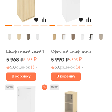
Шкаф низкий узкий 1 низкая дверь ЛДСП правый 412x410
Офисный шкаф низкий узкий лев
5 968
5 990
6 283
6 305
5.0
оценок
(1)
5.0
оценок
(3)
В корзину
В корзину
%
35828
114935