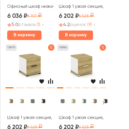
Офисный шкаф низкий узкий правый 1 низкая дверь стек
Шкаф 1 узкая секция, 1 ниша CN
6 036
6 202
6 707
6 528
5.0
отзывов
(1)
4.2
оценок
(9)
В корзину
В корзину
%
%
118979
118984
Шкаф 1 узкая секция, 1 ниша CN.STU-113 B 420x420x450
Шкаф 1 узкая секция, 1 ниша C
6 202
6 202
6 528
6 528