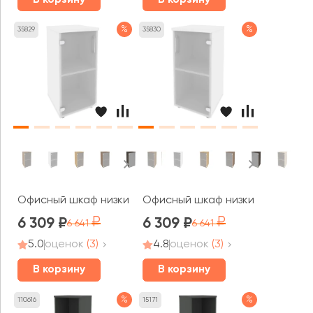
%
%
35829
35830
Офисный шкаф низкий узкий левый (1 низкий фасад сте
Офисный шкаф низкий узкий пра
6 309
6 309
6 641
6 641
5.0
оценок
(3)
4.8
оценок
(3)
В корзину
В корзину
%
%
110616
15171