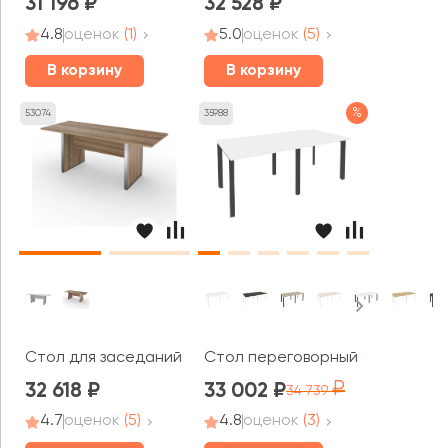
31 196
32 528
4.8
оценок
(1)
5.0
оценок
(5)
В корзину
В корзину
%
53074
35988
Стол для заседаний НТМ-200.90 Аргентум
Стол переговорный (2 столешни
32 618
33 002
34 739
4.7
оценок
(5)
4.8
оценок
(3)