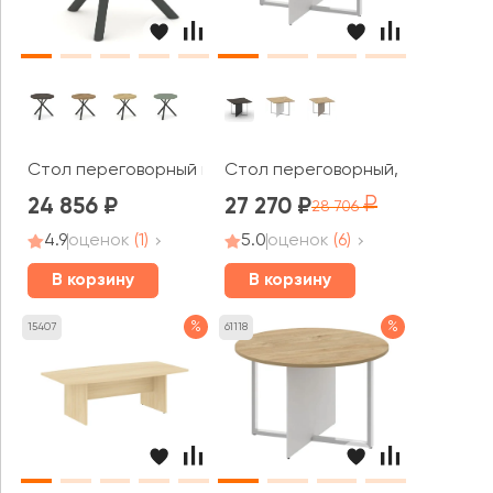
Стол переговорный круглый PR.C.SPRG-002.D 900х900
Стол переговорный, квадратный
24 856
27 270
28 706
4.9
оценок
(1)
5.0
оценок
(6)
В корзину
В корзину
%
%
15407
61118