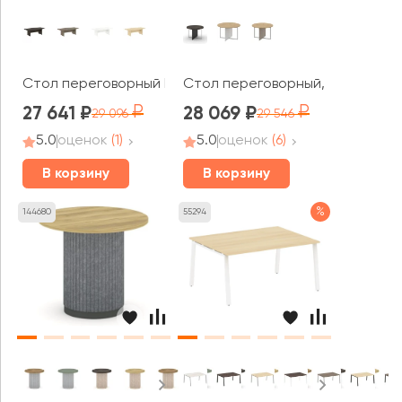
Стол переговорный LT.SP-1 2400x1200x750 Ялта / Yalta
Стол переговорный, круглый Ши
27 641
28 069
29 096
29 546
5.0
оценок
(1)
5.0
оценок
(6)
В корзину
В корзину
%
144680
55294