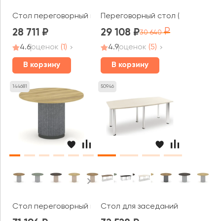
Стол переговорный круглый PR.C.SPRG-004.D 900х900х
Переговорный стол (1 столешни
28 711
29 108
30 640
4.6
оценок
(1)
4.9
оценок
(5)
В корзину
В корзину
144681
50946
Стол переговорный круглый PR.C.SPRG-005.D 1200х120
Стол для заседаний V-101 Vasa