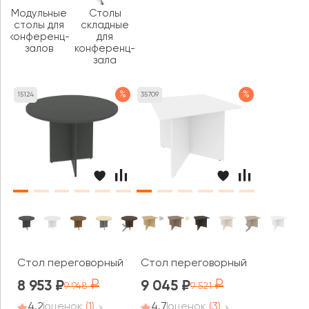
Модульные
Столы
столы для
складные
конференц-
для
залов
конференц-
зала
%
%
15124
35709
Стол переговорный 1100x755 Рива / Riva
Стол переговорный 980x980x75
8 953
9 045
9 948
9 521
4.2
оценок
(1)
4.7
оценок
(3)