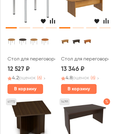
Стол для переговоров круглый на хромированных опор
Стол для переговоров ФР 154 F
12 527
13 346
4.2
оценок
(6)
4.8
оценок
(6)
В корзину
В корзину
%
41772
14791