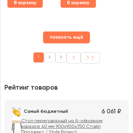
В корзину
В корзину
показать ещё
1
2
3
Рейтинг товаров
6 061 ₽
Самый бюджетный
Стол переговорный на А-образном
каркасе 40 мм 900x900x750 Стайл
Проджект / Style Project