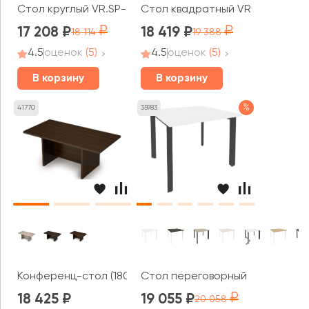
Стол круглый VR.SP-5-90.1 Хоум Офис / Home Office
Стол квадратный VR.SP-5-90.2 
17 208
18 419
18 114
19 388
4.5
оценок
(5)
4.5
оценок
(5)
В корзину
В корзину
%
41770
35983
Конференц-стол (1800*900*750) 4СК.018 ТАЙМ-МАКС / 
Стол переговорный (1 столешни
18 425
19 055
20 058