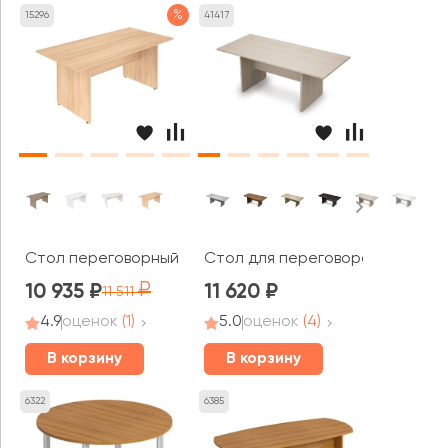
%
15296
41417
Стол переговорный Стайл Систем / Style System
Стол для переговоров (2000*90
10 935
11 620
11 511
4.9
оценок
(1)
5.0
оценок
(4)
В корзину
В корзину
6322
6385