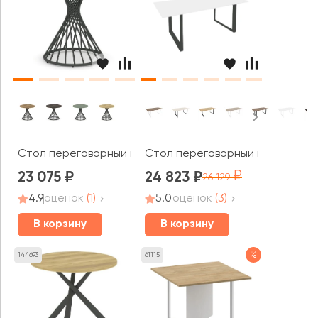
Стол переговорный круглый PR.C.SPRG-001.D 900х900
Стол переговорный на О-образн
23 075
24 823
26 129
4.9
оценок
(1)
5.0
оценок
(3)
В корзину
В корзину
%
144693
61115