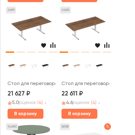
41619
41620
Стол для переговоров (2000*1000*750) 2МТП.002 СТИЛ
Стол для переговоров (2200*1
21 627
22 611
5.0
оценок
(4)
4.6
оценок
(4)
В корзину
В корзину
%
144692
36138