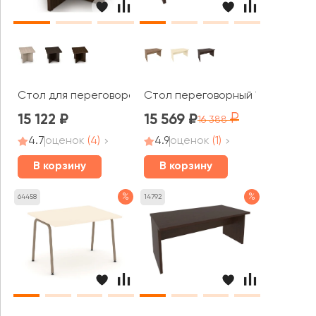
Стол для переговоров (900*900*750) 4СП.009 ТАЙМ-МА
Стол переговорный 1500x900x76
15 122
15 569
16 388
4.7
оценок
(4)
4.9
оценок
(1)
В корзину
В корзину
%
%
64458
14792