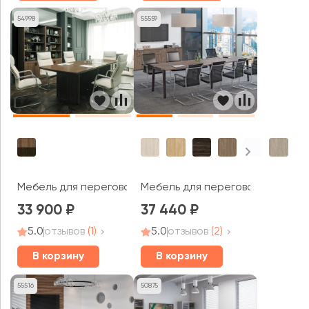
54998
55559
Мебель для переговорных On.Top
Мебель для переговорных Оник
33 900
37 440
5.0
отзывов
(1)
5.0
отзывов
(2)
В корзину
В корзину
55516
50875