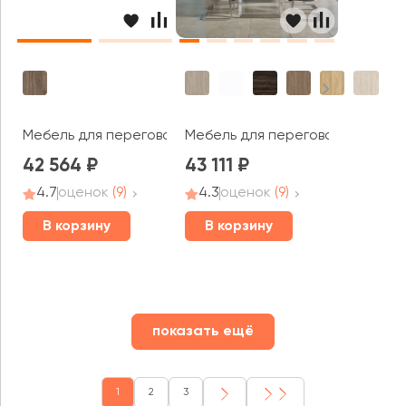
Мебель для переговорных Моррис Тренд / Morris Trend
Мебель для переговорных Оникс
42 564
43 111
4.7
оценок
(9)
4.3
оценок
(9)
В корзину
В корзину
показать ещё
1
2
3