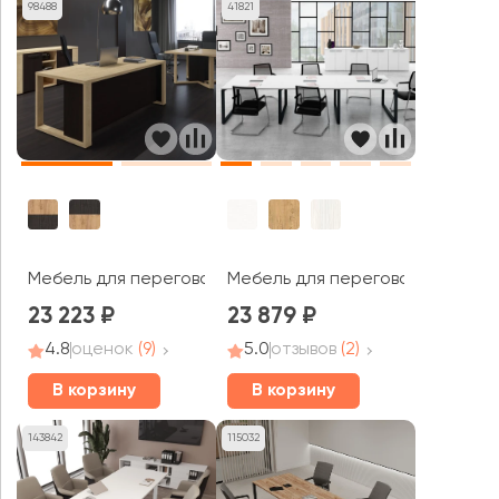
98488
41821
Мебель для переговорных Альто / Alto
Мебель для переговорных GLO
23 223
23 879
4.8
оценок
(9)
5.0
отзывов
(2)
В корзину
В корзину
143842
115032