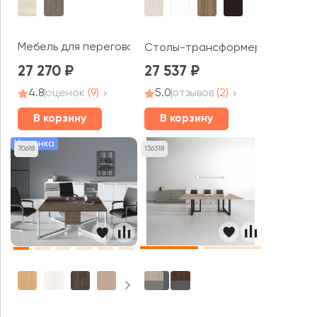
Мебель для переговорных Нью Лайн / New Line
Столы-трансформеры BEND
27 270
27 537
4.8
оценок
(9)
5.0
отзывов
(2)
В корзину
В корзину
Новинка
70618
136318