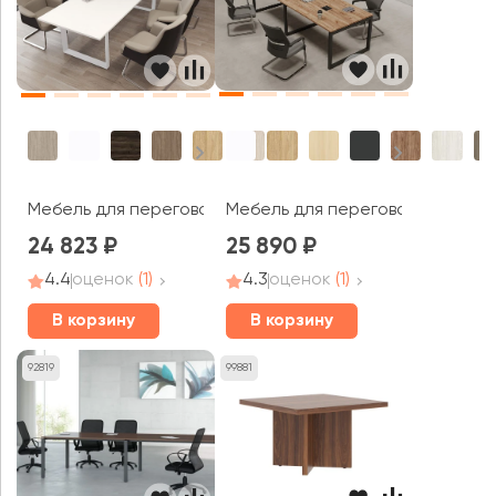
Мебель для переговорных Стайл
Мебель для переговорных Оникс Директ / Onix Direct
24 823
25 890
4.4
оценок
(1)
4.3
оценок
(1)
В корзину
В корзину
92819
99881