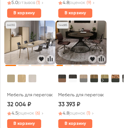
5.0
отзывов
(1)
4.8
оценок
(9)
В корзину
В корзину
64055
144685
Мебель для переговорных Эстетика / Estetica
Мебель для переговорных Оак 
32 004
33 393
4.5
оценок
(6)
4.8
оценок
(1)
В корзину
В корзину