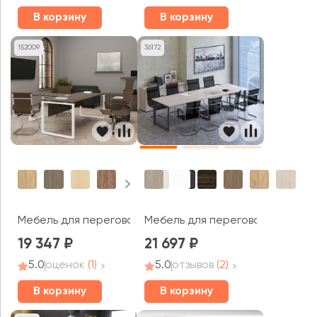
В корзину
В корзину
152009
36172
Мебель для переговорных Стайл Проджект Директ / Sty
Мебель для переговорных Оникс
19 347
21 697
5.0
оценок
(1)
5.0
отзывов
(2)
В корзину
В корзину