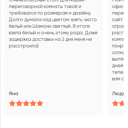
Очень классный стол! Для нашей
Мой от
переговорной комнаты такой и
офис м
требовался по размерам и дизайну.
перег
Долго думала над цветом: взять чисто
сайт в
белый или Шамони светлый. В итоге
огромн
взяла белый и очень этому рада. Даже
растер
задержка доставки на 2 дня меня не
компле
расстроила)
понрав
солидн
выгляд
дней в
теперь
вам ог
Яна
Людм