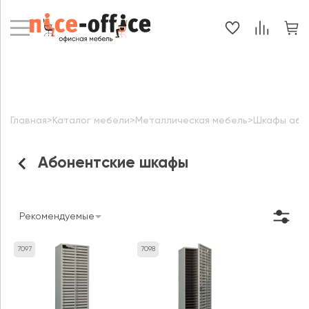
Главная
>
Каталог мебели
>
Металлическая мебель
>
Шкафы абон
Абонентские шкафы
Рекомендуемые
7097
7098