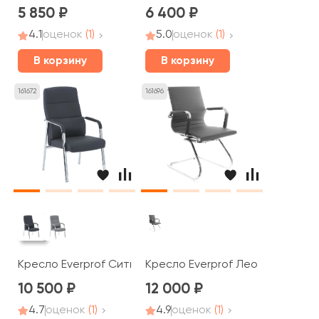
5 850
6 400
4.1
оценок
(1)
5.0
оценок
(1)
В корзину
В корзину
161672
161696
Кресло Everprof Сити / City
Кресло Everprof Лео СФ / Leo 
10 500
12 000
4.7
оценок
(1)
4.9
оценок
(1)