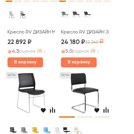
Кресло RV ДИЗАЙН Моби / Moby (D2002)
Кресло RV ДИЗАЙН Эссекс / Esse
22 892
24 180
32 240
4.3
оценок
(9)
5.0
оценок
(9)
В корзину
В корзину
161734
161724