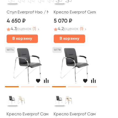
Стул Everprof Нэо / Neo
Кресло Everprof Сильвия / Silwia
4 650
5 070
4.3
оценок
(1)
4.2
оценок
(1)
В корзину
В корзину
161714
161718
Кресло Everprof Самба СФ / Samba CF
Кресло Everprof Самба Вуд СФ