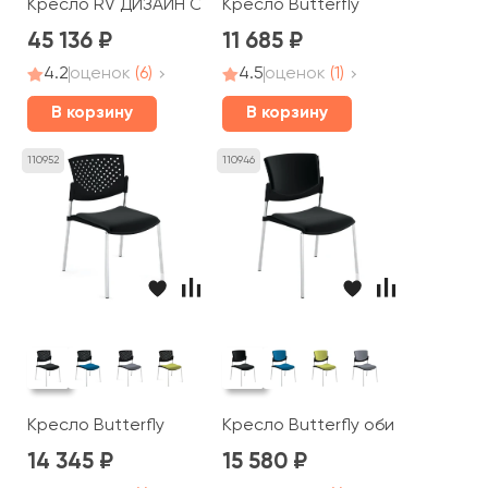
Кресло RV ДИЗАЙН Спелл-СТ / Spell-ST (C1719)
Кресло Butterfly
45 136
11 685
4.2
оценок
(6)
4.5
оценок
(1)
В корзину
В корзину
110952
110946
Кресло Butterfly
Кресло Butterfly обитое
14 345
15 580