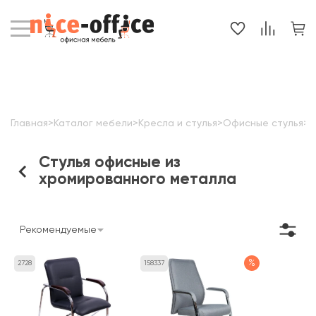
Главная
>
Каталог мебели
>
Кресла и стулья
>
Офисные стулья
>
Х
Стулья офисные из
хромированного металла
Рекомендуемые
%
2728
158337