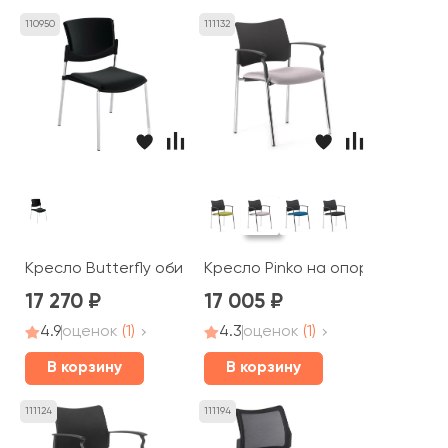
110950
111132
Кресло Butterfly обитое
Кресло Pinko на опорах подло
17 270
17 005
4.9
оценок
(1)
4.3
оценок
(1)
В корзину
В корзину
111124
111194