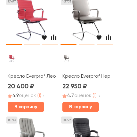
161697
161703
Кресло Everprof Лео СФ / Leo CF
Кресло Everprof Нерей СФ / Ne
20 400
22 950
4.9
оценок
(1)
4.7
оценок
(1)
В корзину
В корзину
161732
161707