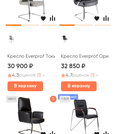
Кресло Everprof Токио / Tokyo CF
Кресло Everprof Орион СФ / Or
30 900
32 850
4.3
оценок
(1)
4.7
оценок
(1)
В корзину
В корзину
Новинка
%
158313
117679