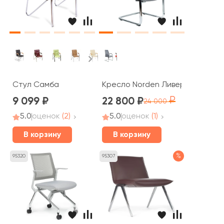
Стул Самба
Кресло Norden Ливерпуль нью / 
9 099
22 800
24 000
5.0
оценок
(2)
5.0
оценок
(1)
В корзину
В корзину
%
95320
95307