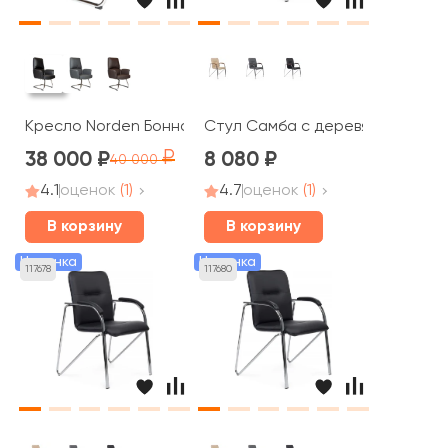
Кресло Norden Бонно / Bonno CF
Стул Самба с деревянными под
38 000
8 080
40 000
4.1
оценок
(1)
4.7
оценок
(1)
В корзину
В корзину
Новинка
Новинка
117678
117680