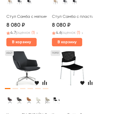
Стул Самба с мягкими подлокотниками SMB-01H Хром г
Стул Самба с пластиковыми по
8 080
8 080
4.7
оценок
(1)
4.6
оценок
(1)
В корзину
В корзину
65621
110951