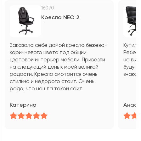
16070
Кресло NEO 2
Заказала себе домой кресло бежево-
Купила
коричневого цвета под общий
Ребено
цветовой интерьер мебели. Привезли
на выс
на следующий день к моей великой
буду с
радости. Кресло смотрится очень
знаком
стильно и недорого стоит. Очень
рада, что нашла такой сайт.
Катерина
Анаст