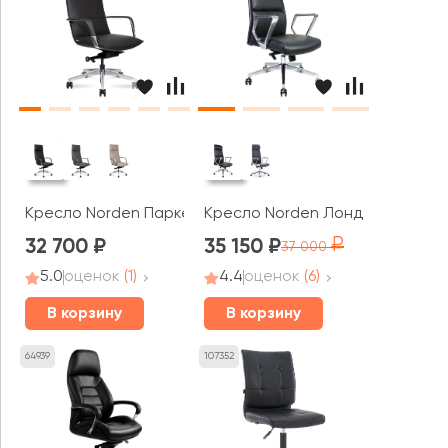
Кресло Norden Паркер / Parker
Кресло Norden Лондон ЛЮКС
32 700
35 150
37 000
5.0
оценок
(1)
4.4
оценок
(6)
В корзину
В корзину
64939
107352