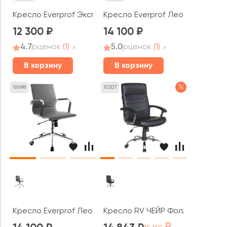
Кресло Everprof Экспо / Expo
Кресло Everprof Лео Т / Leo T
12 300
14 100
4.7
оценок
(1)
5.0
оценок
(1)
В корзину
В корзину
%
161698
10207
Кресло Everprof Лео Т / Leo T
Кресло RV ЧЕЙР Фолли / Folly (9