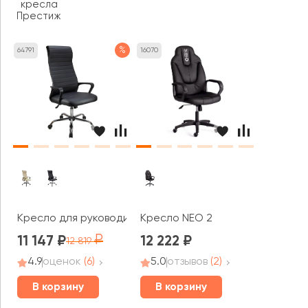
кресла
Престиж
%
64791
16070
Кресло для руководителя RV ЧЕЙР 1165-5 НР
Кресло NEO 2
11 147
12 222
12 819
4.9
оценок
(6)
5.0
отзывов
(2)
В корзину
В корзину