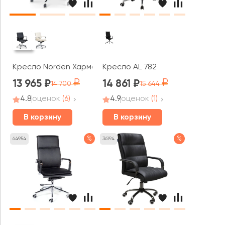
Кресло Norden Харман LB
Кресло AL 782
13 965
14 861
14 700
15 644
4.8
оценок
(6)
4.9
оценок
(1)
В корзину
В корзину
%
%
64954
36194