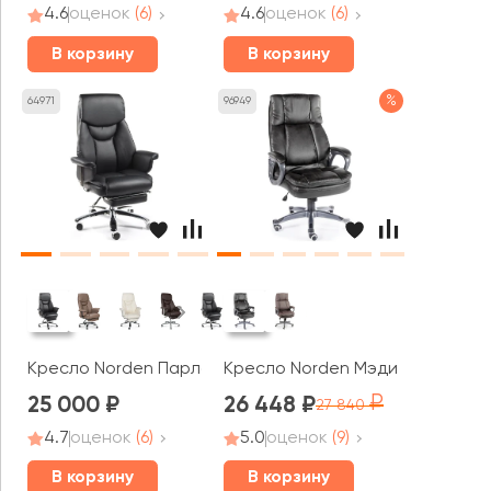
4.6
оценок
(6)
4.6
оценок
(6)
В корзину
В корзину
%
64971
96949
Кресло Norden Парламент
Кресло Norden Мэдисон
25 000
26 448
27 840
4.7
оценок
(6)
5.0
оценок
(9)
В корзину
В корзину