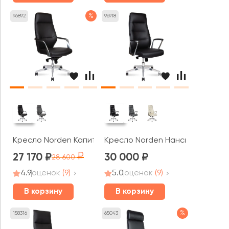
%
96892
96918
Кресло Norden Капитал / Capital Black
Кресло Norden Нанси / Nancy b
27 170
30 000
28 600
4.9
оценок
(9)
5.0
оценок
(9)
В корзину
В корзину
%
158316
65043