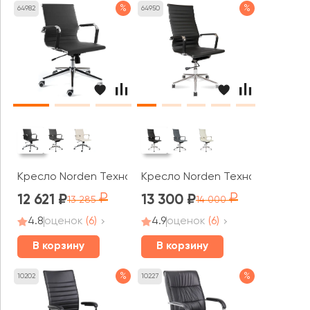
%
%
64982
64950
Кресло Norden Техно LB
Кресло Norden Техно
12 621
13 300
13 285
14 000
4.8
оценок
(6)
4.9
оценок
(6)
В корзину
В корзину
%
%
10202
10227