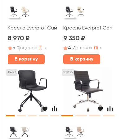
Кресло Everprof Самба Т / Samba T
Кресло Everprof Самба Вуд Т 
8 970
9 350
5.0
оценок
(1)
4.7
оценок
(1)
В корзину
В корзину
161677
107426