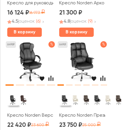
Кресло для руководителя AL 755
Кресло Norden Арко грэй / Arco
16 124
21 300
16 973
4.5
оценок
(6)
4.8
оценок
(9)
В корзину
В корзину
%
%
64969
64961
Кресло Norden Верса
Кресло Norden Президент
22 420
23 750
23 600
25 000