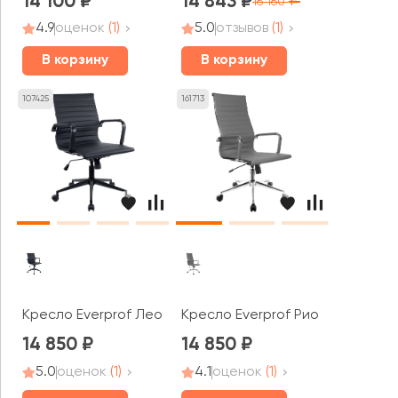
14 100
14 843
16 160
4.9
оценок
(1)
5.0
отзывов
(1)
В корзину
В корзину
107425
161713
Кресло Everprof Лео / Leo black T
Кресло Everprof Рио Т / Rio T
14 850
14 850
5.0
оценок
(1)
4.1
оценок
(1)