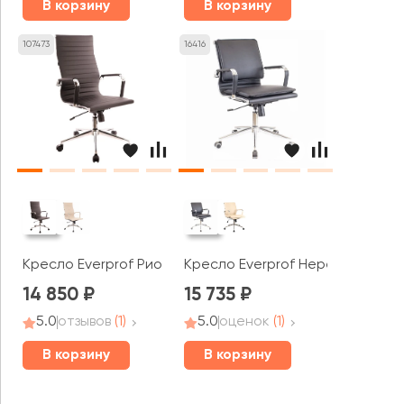
В корзину
В корзину
107473
16416
Кресло Everprof Рио Т / Rio T
Кресло Everprof Нерей ЛБ Т / N
14 850
15 735
5.0
отзывов
(1)
5.0
оценок
(1)
В корзину
В корзину