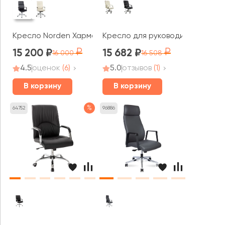
Кресло Norden Харман
Кресло для руководителя AL 75
15 200
15 682
16 000
16 508
4.5
оценок
(6)
5.0
отзывов
(1)
В корзину
В корзину
%
64752
96886