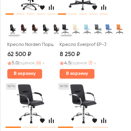
Кресло Norden Порше / Porsche
Кресло Everprof EP-300
62 500
8 250
5.0
оценок
(6)
4.5
оценок
(1)
В корзину
В корзину
161716
161720