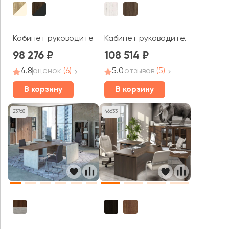
Кабинет руководителя Корнер / Corner
Кабинет руководителя Time.S
98 276
108 514
4.8
оценок
(6)
5.0
отзывов
(5)
В корзину
В корзину
23768
46633