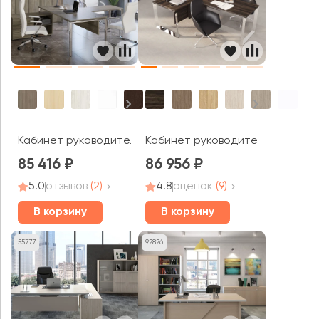
Кабинет руководителя Метал Систем Директ / Metal S
Кабинет руководителя Оникс Ди
85 416
86 956
5.0
отзывов
(2)
4.8
оценок
(9)
В корзину
В корзину
55777
92826