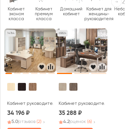
Кабинет
Кабинет
Домашний
Кабинет для
Небол
эконом
премиум
кабинет
женщины-
каби
класса
класса
руководителя
14764
65824
Кабинет руководителя Фёст / First
Кабинет руководителя Атлон
34 196
35 288
5.0
отзывов
(2)
4.2
оценок
(6)