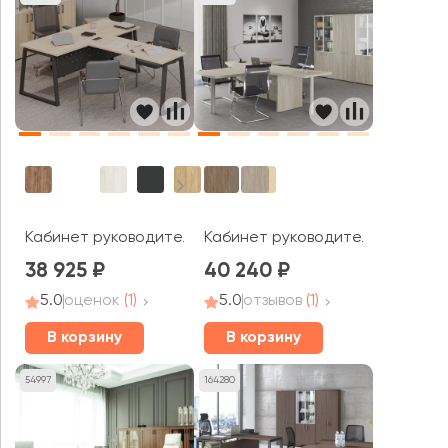
Кабинет руководителя Стайл Проджект Директ / Style 
Кабинет руководителя Винг / W
38 925
40 240
5.0
оценок
(1)
5.0
отзывов
(1)
В корзину
В корзину
54997
164280