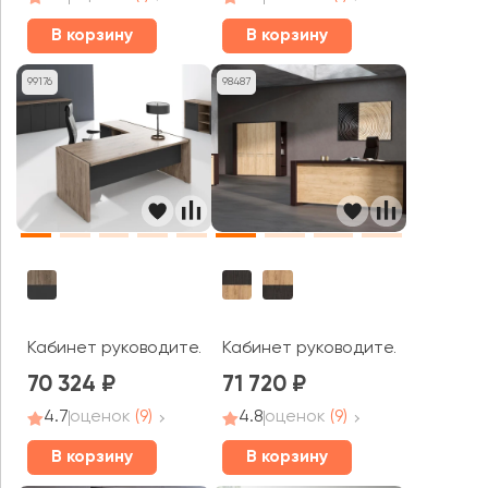
В корзину
В корзину
99176
98487
Кабинет руководителя Моррис Тренд / Morris Trend
Кабинет руководителя Альто / 
70 324
71 720
4.7
оценок
(9)
4.8
оценок
(9)
В корзину
В корзину