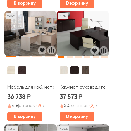
В корзину
В корзину
92809
41759
Мебель для кабинета руководителя Свифт / Swift
Кабинет руководителя ТАЙМ-М
36 738
37 573
4.8
оценок
(9)
5.0
отзывов
(2)
В корзину
В корзину
152008
63844