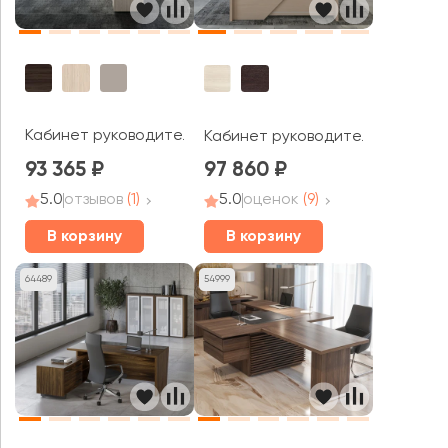
Кабинет руководителя Атлас / Atlas
Кабинет руководителя Зум / Z
93 365
97 860
5.0
отзывов
(1)
5.0
оценок
(9)
В корзину
В корзину
64489
54999