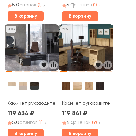
5.0
оценок
(1)
5.0
отзывов
(1)
В корзину
В корзину
61103
99355
Кабинет руководителя Шифт / Shift
Кабинет руководителя Раут / R
119 634
119 841
5.0
отзывов
(1)
4.5
оценок
(9)
В корзину
В корзину