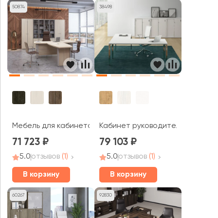
50874
38498
Мебель для кабинета руководителя Vasanta
Кабинет руководителя GLOSS L
71 723
79 103
5.0
отзывов
(1)
5.0
отзывов
(1)
В корзину
В корзину
60267
92830