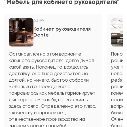
"Мебель для кабинета руководителя"
63199
Кабинет руководителя
Dante
Остановился на этом варианте
Понрав
кабинета руководителя, долго думал
решил 
какой взять. Наконец то дождались
уже по
доставку, она была действительно
неболь
долгой, но ничего, быстро собрали
ребята
мебель зато. Прежде всего
решили
понравилось как мебель гармонирует
конечн
с интерьером, как будто всю жизнь
нравит
здесь стояла. Определенно это плюс,
вопрос
к качеству вопросов нет,
ближай
отечественное производство на
Очень 
высшем уровне, спасибо!
больш