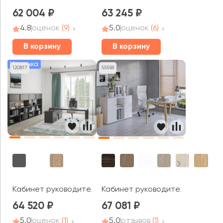
62 004
63 245
4.8
оценок
(9)
5.0
оценок
(6)
В корзину
В корзину
Новинка
120817
55558
Кабинет руководителя Аллегро кабинет / Allegro cabin
Кабинет руководителя Оникс Ву
64 520
67 081
5.0
оценок
(1)
5.0
отзывов
(1)