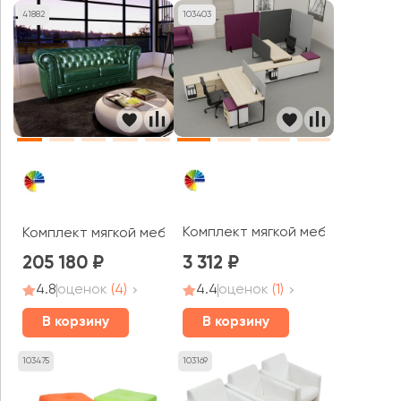
41882
103403
Комплект мягкой мебели Подуш
Комплект мягкой мебели Альфа Честер
205 180
3 312
4.8
оценок
(4)
4.4
оценок
(1)
В корзину
В корзину
103475
103169