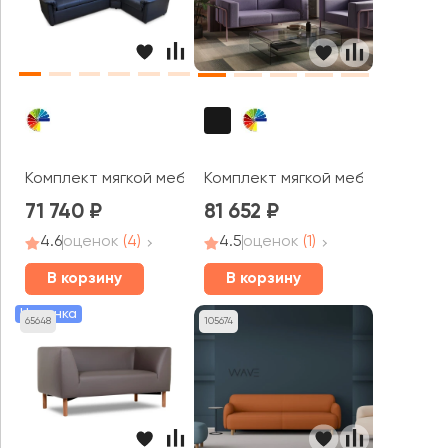
Комплект мягкой мебели Премьер
Комплект мягкой мебели Флекс /
71 740
81 652
4.6
оценок
(4)
4.5
оценок
(1)
В корзину
В корзину
Новинка
65648
105674