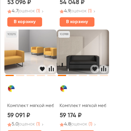
53 096
54 048
4.7
оценок
(1)
4.9
оценок
(1)
В корзину
В корзину
103215
102988
Комплект мягкой мебели Кейс MVK
Комплект мягкой мебели Алект
59 091
59 174
5.0
оценок
(1)
4.8
оценок
(1)