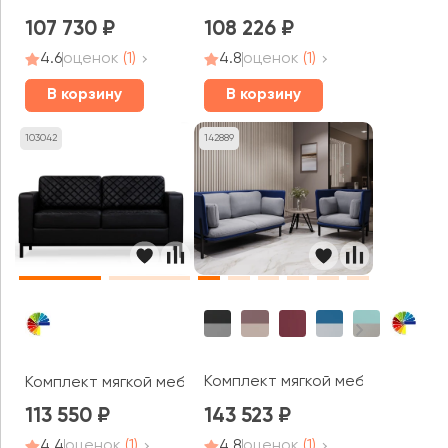
107 730
108 226
4.6
оценок
(1)
4.8
оценок
(1)
В корзину
В корзину
103042
142889
Комплект мягкой мебели Стато 
Комплект мягкой мебели Бентли MVK
113 550
143 523
4.4
оценок
(1)
4.8
оценок
(1)