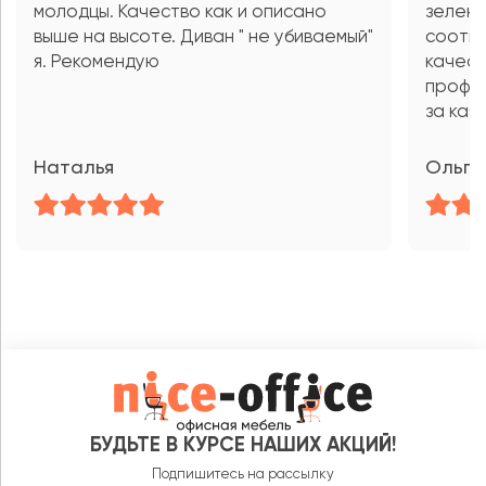
молодцы. Качество как и описано
зелены
выше на высоте. Диван " не убиваемый"
соотве
я. Рекомендую
качест
профес
за кач
Наталья
Ольга
БУДЬТЕ В КУРСЕ НАШИХ АКЦИЙ!
Подпишитесь на рассылку