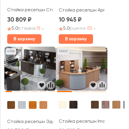
Стойка ресепшн Стайл Систем / Style System
Стойка ресепшн Арго Техно Ре
30 809
10 945
5.0
отзывов
(1)
5.0
оценок
(5)
В корзину
В корзину
47336
100021
Стойка ресепшн Imago Р
Стойка ресепшн Эдем