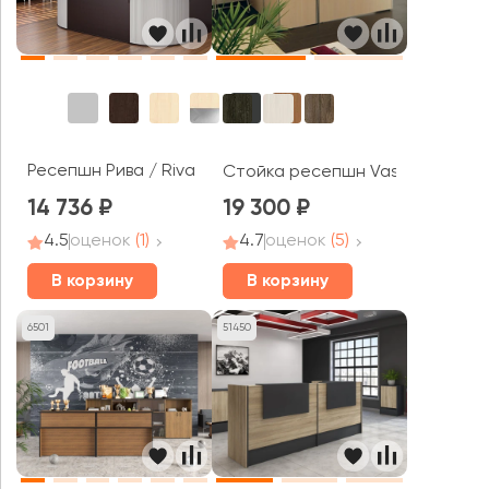
Ресепшн Рива / Riva
Стойка ресепшн Vasanta
14 736
19 300
4.5
оценок
(1)
4.7
оценок
(5)
В корзину
В корзину
6501
51450