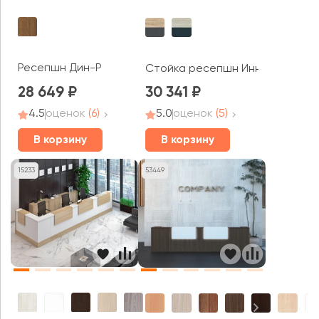
Ресепшн Дин-Р
Стойка ресепшн Инновация
28 649
30 341
4.5
оценок
(6)
5.0
оценок
(5)
В корзину
В корзину
15233
53449