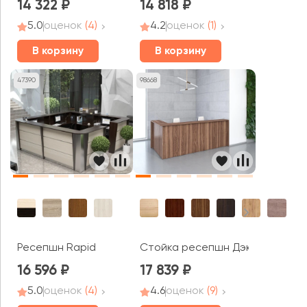
14 322
14 818
5.0
оценок
(4)
4.2
оценок
(1)
В корзину
В корзину
47390
98668
Ресепшн Rapid
Стойка ресепшн Дэкс / Dex
16 596
17 839
5.0
оценок
(4)
4.6
оценок
(9)