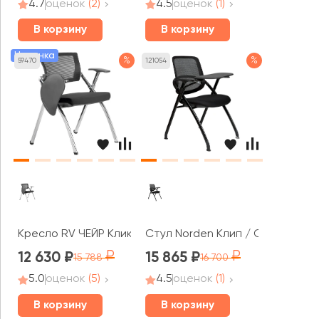
4.7
оценок
(2)
4.5
оценок
(1)
В корзину
В корзину
Новинка
%
%
59470
121054
Кресло RV ЧЕЙР Клик / Click (462TEC)
Стул Norden Клип / Clip
12 630
15 865
15 788
16 700
5.0
оценок
(5)
4.5
оценок
(1)
В корзину
В корзину