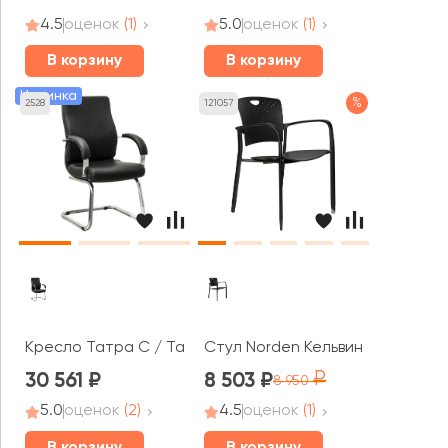
4.5
оценок
(1)
5.0
оценок
(1)
В корзину
В корзину
Новинка
%
2528
121057
Кресло Татра С / Tatra C
Стул Norden Кельвин / Kelvin
30 561
8 503
8 950
5.0
оценок
(2)
4.5
оценок
(1)
В корзину
В корзину