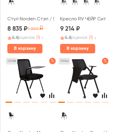
Стул Norden Стэп / Step M
Кресло RV ЧЕЙР Сит / Seat (M20
8 835
9 214
9 300
4.6
оценок
(1)
4.6
оценок
(1)
В корзину
В корзину
%
%
121058
121062