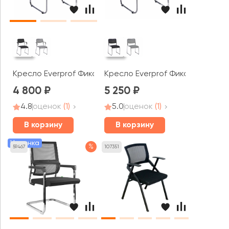
Кресло Everprof Фикс Плюс / Fix Plus
Кресло Everprof Фикс Хром / Fi
4 800
5 250
4.8
оценок
(1)
5.0
оценок
(1)
В корзину
В корзину
Новинка
%
59467
107351