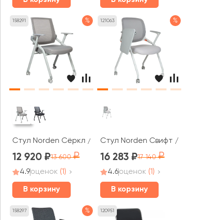
%
%
158291
121063
Стул Norden Сёркл / Circle
Стул Norden Свифт / Swift
12 920
16 283
13 600
17 140
4.9
оценок
(1)
4.6
оценок
(1)
В корзину
В корзину
%
158297
120951