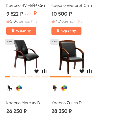
Кресло RV ЧЕЙР Сит / Seat (462E)
Кресло Everprof Сити / City
9 522
10 500
12 695
5.0
оценок
(1)
4.7
оценок
(1)
В корзину
В корзину
10550
10546
Кресло Mercury D
Кресло Zurich DL
26 250
28 350