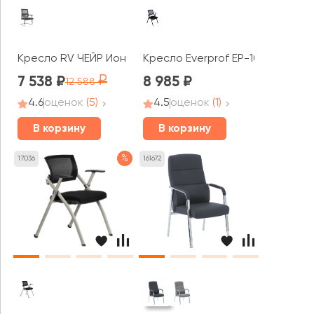
Кресло RV ЧЕЙР Ион / lone (D201)
Кресло Everprof EP-100
7 538
8 985
12 588
4.6
оценок
(5)
4.5
оценок
(1)
В корзину
В корзину
%
17036
161672