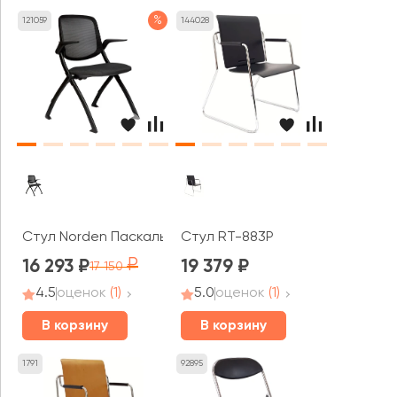
%
121059
144028
Стул Norden Паскаль / Pascal
Стул RT-883P
16 293
19 379
17 150
4.5
оценок
(1)
5.0
оценок
(1)
В корзину
В корзину
1791
92895