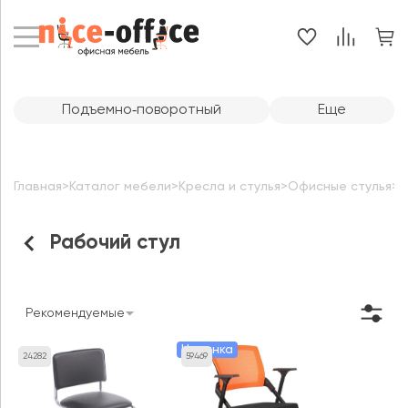
Подъемно‑поворотный
Еще
Главная
>
Каталог мебели
>
Кресла и стулья
>
Офисные стулья
>
Р
Рабочий стул
Рекомендуемые
Новинка
24282
59469