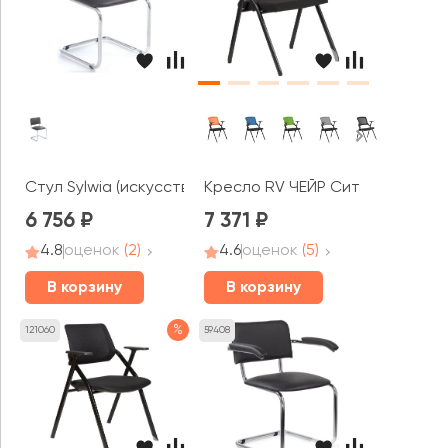
Стул Sylwia (искусственная кожа)
Кресло RV ЧЕЙР Сит / Seat (M20
6 756
7 371
4.8
оценок
(2)
4.6
оценок
(5)
В корзину
В корзину
%
121060
59408