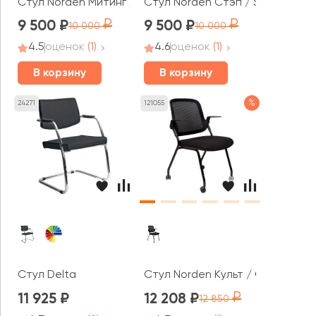
Стул Norden Митинг / Meeting
Стул Norden Стэп / Step MR
9 500
9 500
10 000
10 000
4.5
оценок
(1)
4.6
оценок
(1)
В корзину
В корзину
%
24271
121055
Стул Delta
Стул Norden Культ / Cult
11 925
12 208
12 850