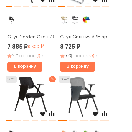
Стул Norden Стэп / Step
Стул Сильвия АРМ хром
7 885
8 725
8 300
5.0
оценок
(1)
5.0
оценок
(5)
В корзину
В корзину
%
121061
110620