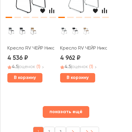
Кресло RV ЧЕЙР Никс / Nix (OMKL-01B / OMKL-02B)
Кресло RV ЧЕЙР Никс Плюс / Nix
4 536
4 962
4.5
оценок
(1)
4.5
оценок
(1)
В корзину
В корзину
показать ещё
1
2
3