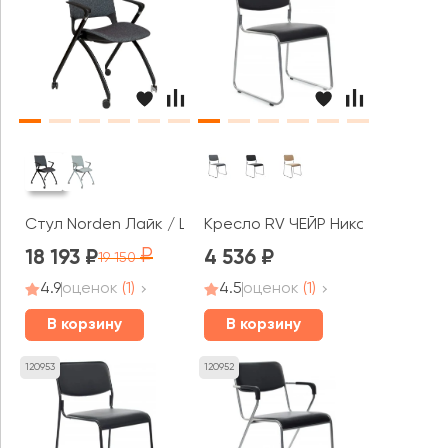
Стул Norden Лайк / Like
Кресло RV ЧЕЙР Никс / Nix (OMK
18 193
4 536
19 150
4.9
оценок
(1)
4.5
оценок
(1)
В корзину
В корзину
120953
120952