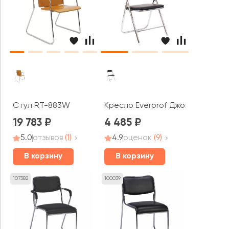
Стул RT-883W
Кресло Everprof Джокер Хром /
19 783
4 485
5.0
отзывов
(1)
4.9
оценок
(9)
В корзину
В корзину
107382
100039