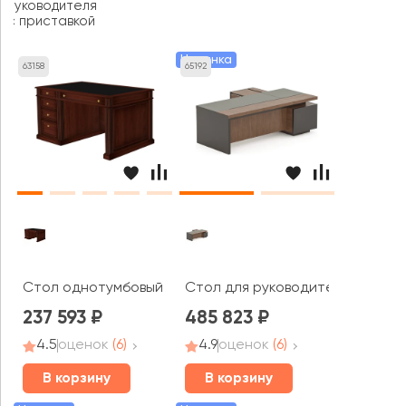
руководителя
с приставкой
Новинка
63158
65192
Стол однотумбовый DAN-160 R/L Dante
Стол для руководителя левый 2
237 593
485 823
4.5
оценок
(6)
4.9
оценок
(6)
В корзину
В корзину