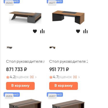
Новинка
Новинка
65240
65277
Стол руководителя левый 2800x2250x760 Aulenti
Стол руководителя 2600x1100x76
871 733
951 771
4.2
оценок
(6)
4.7
оценок
(6)
В корзину
В корзину
Новинка
Новинка
65206
65207