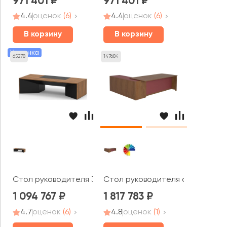
971 401
971 401
4.4
оценок
(6)
4.4
оценок
(6)
В корзину
В корзину
Новинка
65278
147684
Стол руководителя 3000x1200x760 Status (Sun)
Стол руководителя с передней
1 094 767
1 817 783
4.7
оценок
(6)
4.8
оценок
(1)