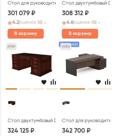
Стол для руководителя правый 2000x1600x750 Larry 2
Стол двухтумбовый DAN-200.2 
301 079
308 312
4.2
оценок
(6)
4.6
оценок
(6)
В корзину
В корзину
Новинка
63160
65202
Стол двухтумбовый DAN-200.1 Dante
Стол для руководителя левый 2
324 125
342 700