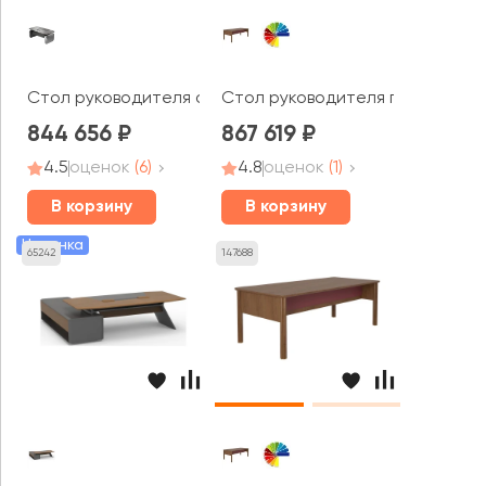
Стол руководителя отдельностоящий 2000x1000x750 At
Стол руководителя прямой эко
844 656
867 619
4.5
оценок
(6)
4.8
оценок
(1)
В корзину
В корзину
Новинка
65242
147688