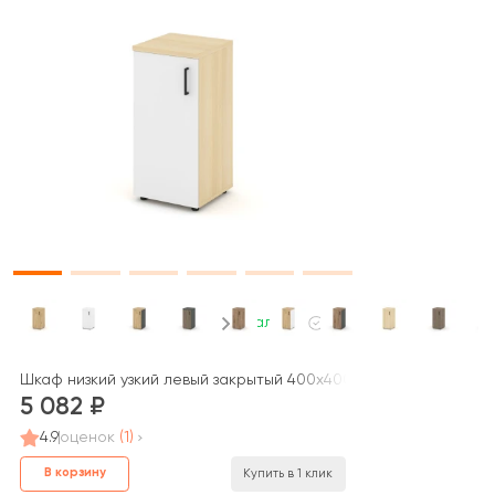
В наличии
онза / Monza
Шкаф низкий узкий левый закрытый 400x400x833 зад. стенка HD
5 082
4.9
оценок
(1)
В корзину
Купить в 1 клик