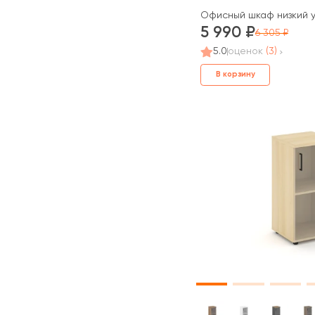
Офисный шкаф низкий у
5 990
6 305
5.0
оценок
(3)
В корзину