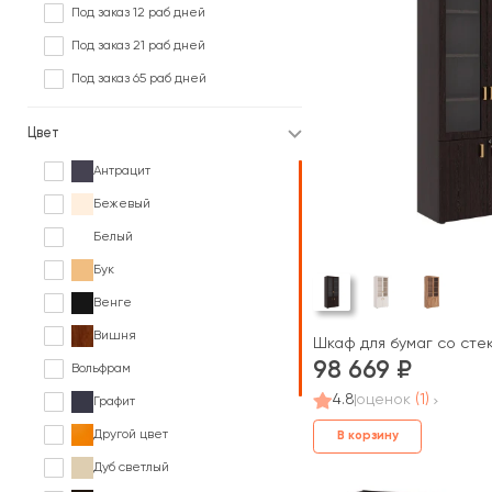
Под заказ 12 раб дней
Под заказ 21 раб дней
Под заказ 65 раб дней
Цвет
Антрацит
Бежевый
Белый
Бук
Венге
Вишня
Шкаф для бумаг со сте
98 669
Вольфрам
4.8
оценок
(1)
Графит
Другой цвет
В корзину
Дуб светлый