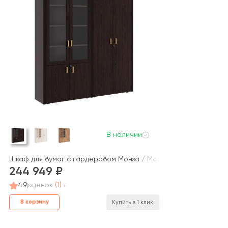
В наличии
обом Монза / Monza
Шкаф для бумаг с гардеробом Монза / Monza
244 949
4.9
оценок
(1)
В корзину
Купить в 1 клик