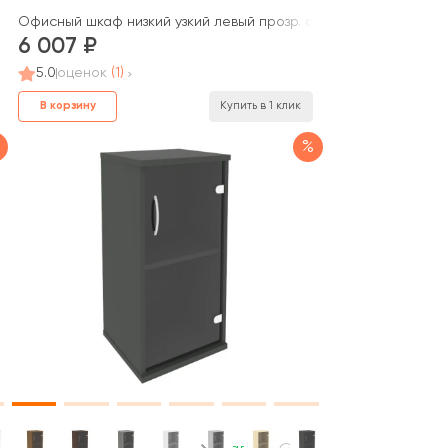
кий фасад ЛДСП) 400x420x823 Оникс / Onix
Офисный шкаф низкий узкий левый прозр. стекло 400x400x833 
6 007
5.0
оценок
(1)
В корзину
Купить в 1 клик
%