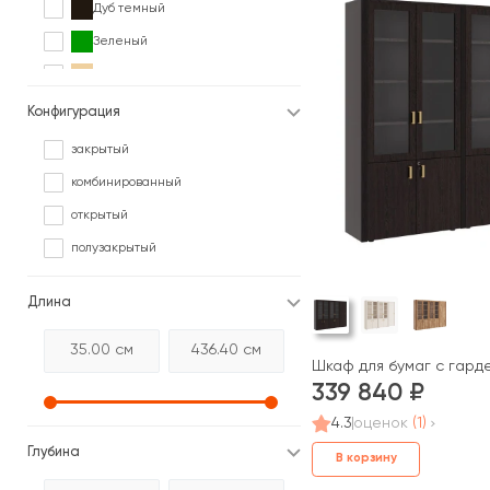
Дуб темный
Зеленый
Клен
Коричневый
Конфигурация
Ольха
закрытый
Орех
комбинированный
Палисандр
открытый
Серый
полузакрытый
Сосна
Длина
Черный
Ясень
Шкаф для бумаг с гард
339 840
4.3
оценок
(1)
Глубина
В корзину