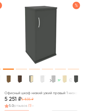
%
В наличии
e Project
 дверь ЛДСП Рива / Riva
Офисный шкаф низкий узкий правый 1 низкая дверь ЛДСП Рива 
5 251
5 835
5.0
отзывов
(1)