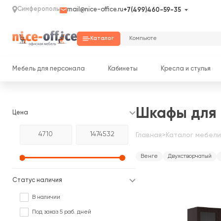
Симферополь
mail@nice-office.ru
+7(499)460-59-35
Каталог
Мебель для персонала
Кабинеты
Кресла и стулья
Шкафы для 
Цена
Главная
>
Каталог мебели
Венге
Двухстворчатый
Статус наличия
В наличии
Под заказ 5 раб. дней