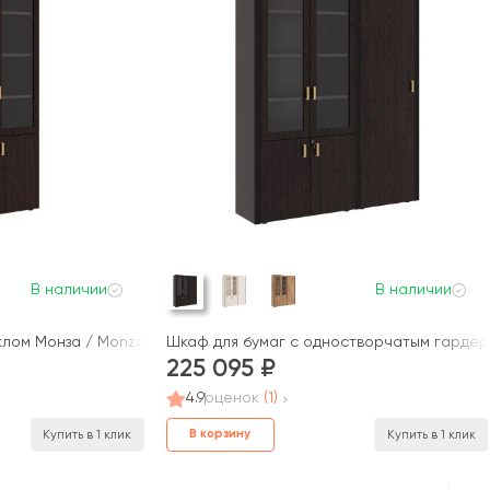
В наличии
В наличии
клом Монза / Monza
Шкаф для бумаг с одностворчатым гардер
225 095
4.9
оценок
(1)
В корзину
Купить в 1 клик
Купить в 1 клик