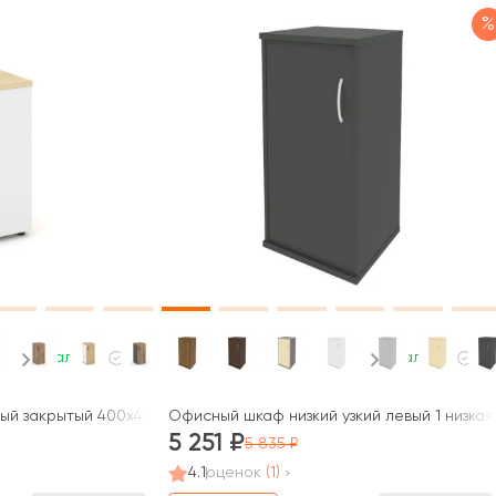
%
В наличии
В наличии
ый закрытый 400x400x833 зад. стенка HDF Стайл Проджект / Styl
Офисный шкаф низкий узкий левый 1 низкая
5 251
5 835
4.1
оценок
(1)