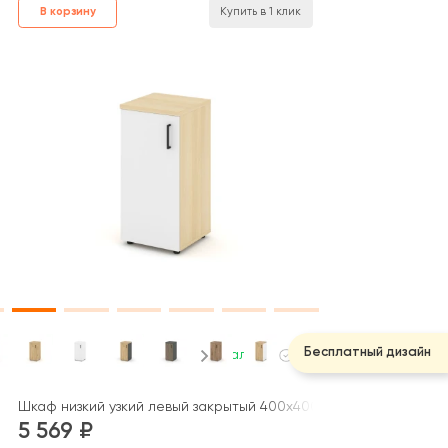
В корзину
Купить в 1 клик
Бесплатный дизайн
В наличии
джект / Style Project
стекло 400x400x833 зад. стенка HDF Стайл Проджект / Style Pro
Шкаф низкий узкий левый закрытый 400x400x833 Стайл Проджек
5 569