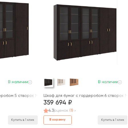
В наличии
В наличии
еробом 5 створок Монза / Monza
Шкаф для бумаг с гардеробом 6 створок М
359 694
4.3
оценок
(1)
В корзину
Купить в 1 клик
Купить в 1 клик