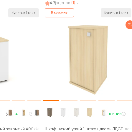
4.7
оценок
(1)
В корзину
Купить в 1 клик
Купить в 1 клик
%
В наличии
В наличии
ый закрытый 400x400x833 Стайл Проджект / Style Project
Шкаф низкий узкий 1 низкая дверь ЛДСП ле