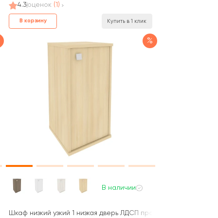
4.3
оценок
(1)
В корзину
Купить в 1 клик
%
В наличии
вый 412x410x828 Стайл Систем / Style System
Шкаф низкий узкий 1 низкая дверь ЛДСП правый 412x410x828 С