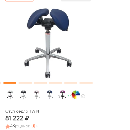
В наличии
Стул седло TWIN
81 222
4.9
оценок
(1)