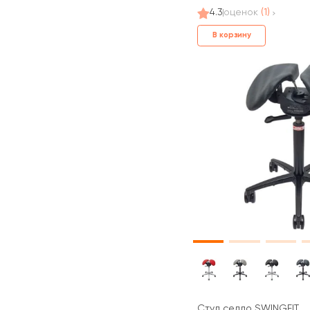
4.3
оценок
(1)
В корзину
Стул седло SWINGFIT