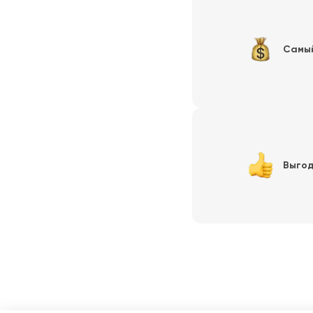
Самы
Выгод