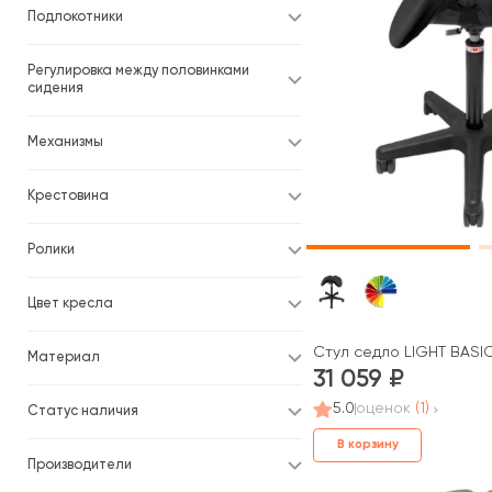
Подлокотники
Регулировка между половинками
сидения
Механизмы
Крестовина
Ролики
Цвет кресла
Стул седло LIGHT BASI
Материал
31 059
5.0
оценок
(1)
Статус наличия
В корзину
Производители