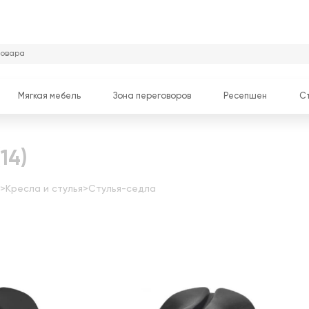
Мягкая мебель
Зона переговоров
Ресепшен
С
(14)
>
Кресла и стулья
>
Стулья-седла