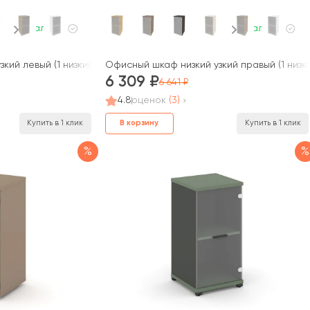
В наличии
В наличии
кий левый (1 низкий фасад стекло) 400x420x823 Оникс / Onix
Офисный шкаф низкий узкий правый (1 низк
6 309
6 641
4.8
оценок
(3)
В корзину
Купить в 1 клик
Купить в 1 клик
%
%