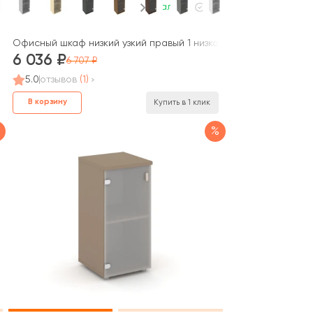
В наличии
Project
дверь стекло Рива / Riva
Офисный шкаф низкий узкий правый 1 низкая дверь стекло Рива
6 036
6 707
5.0
отзывов
(1)
В корзину
Купить в 1 клик
%