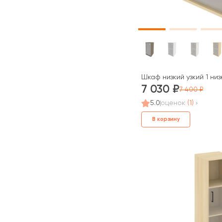
Шкаф низкий узкий 1 ни
7 030
7 400
5.0
оценок
(1)
В корзину