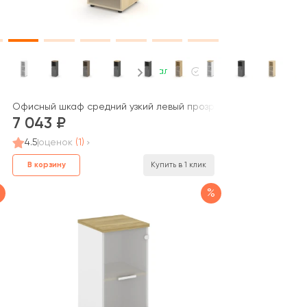
В наличии
m
правый 412x410x828 Стайл Систем / Style System
Офисный шкаф средний узкий левый прозр. стекло с нишей 400
7 043
4.5
оценок
(1)
В корзину
Купить в 1 клик
%