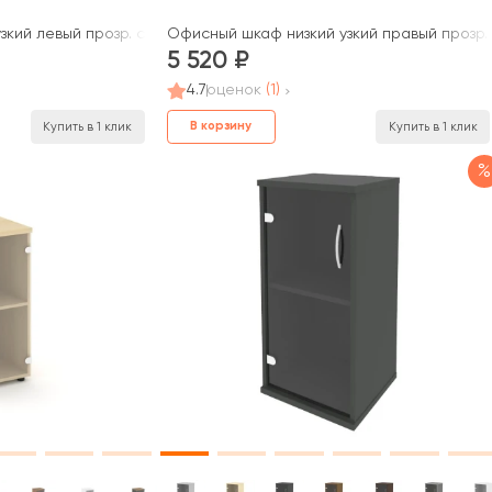
кий левый прозр. стекло 400x400x833 зад. стенка HDF Стайл Про
Офисный шкаф низкий узкий правый прозр. 
5 520
4.7
оценок
(1)
В корзину
Купить в 1 клик
Купить в 1 клик
%