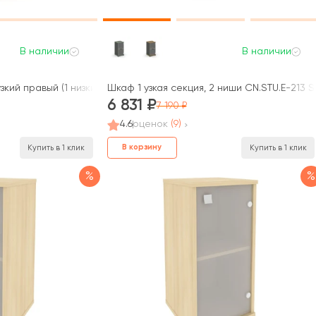
В наличии
В наличии
кий правый (1 низкий фасад стекло сатин матовый) 40x42x82,3 Э
Шкаф 1 узкая секция, 2 ниши CN.STU.E-213 
6 831
7 190
4.6
оценок
(9)
В корзину
Купить в 1 клик
Купить в 1 клик
%
%