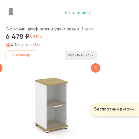
В наличии
ий фасад стекло) 400x420x823 Оникс / Onix
Офисный шкаф низкий узкий левый (1 низкий фасад стекло сати
6 478
6 819
4.1
оценок
(6)
В корзину
Купить в 1 клик
%
Бесплатный дизайн