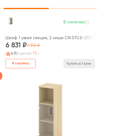
В наличии
стетика / Estetica
SP A 420x420x818 Концепт / Concept
Шкаф 1 узкая секция, 2 ниши CN.STU.E-213 SP W 420x420x818 К
6 831
7 190
4.9
оценок
(1)
В корзину
Купить в 1 клик