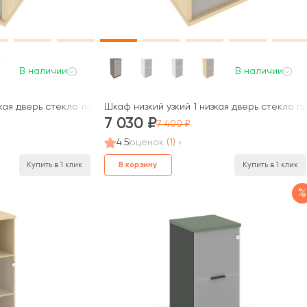
В наличии
В наличии
зкая дверь стекло левый 412x410x828 Стайл Систем / Style Syste
Шкаф низкий узкий 1 низкая дверь стекло 
7 030
7 400
4.5
оценок
(1)
В корзину
Купить в 1 клик
Купить в 1 клик
%