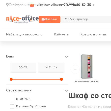
Симферополь
mail@nice-office.ru
+7(499)460-59-35
Каталог
Мебель для персонала
Кабинеты
Кресла и стулья
Цена
Архивные шкафы
Статус наличия
Шкаф со ст
В наличии
Под заказ 5 раб. дней
Главная
>
Каталог мебели