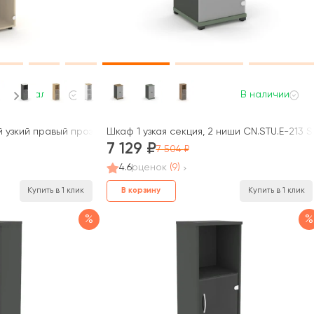
В наличии
В наличии
зкий правый прозр. стекло с нишей 400x400x1203 зад. стенка HD
Шкаф 1 узкая секция, 2 ниши CN.STU.E-213
7 129
7 504
4.6
оценок
(9)
В корзину
Купить в 1 клик
Купить в 1 клик
%
%