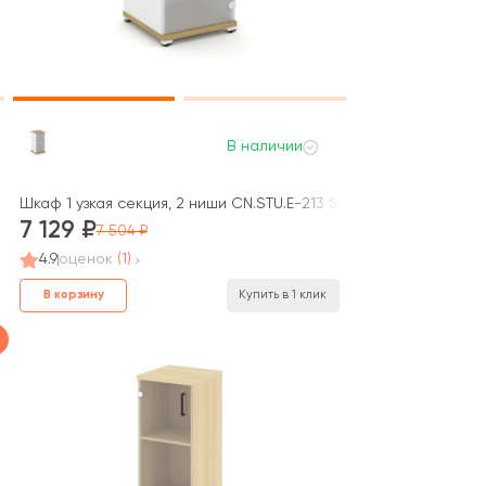
В наличии
F Стайл Проджект / Style Project
 SM A 420x420x818 Концепт / Concept
Шкаф 1 узкая секция, 2 ниши CN.STU.E-213 SM W 420x420x818 
7 129
7 504
4.9
оценок
(1)
В корзину
Купить в 1 клик