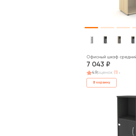
Офисный шкаф средний у
7 043
4.9
оценок
(1)
В корзину