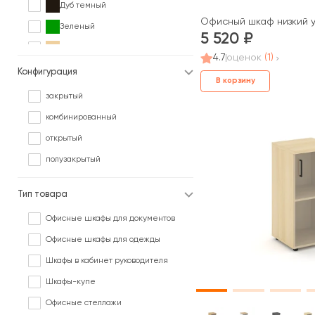
Дуб темный
Офисный шкаф низкий уз
Зеленый
5 520
Клен
4.7
оценок
(1)
Коричневый
Конфигурация
В корзину
Ольха
закрытый
Орех
комбинированный
Палисандр
открытый
Серый
полузакрытый
Сосна
Тип товара
Черный
Ясень
Офисные шкафы для документов
Офисные шкафы для одежды
Шкафы в кабинет руководителя
Шкафы-купе
Офисные стеллажи