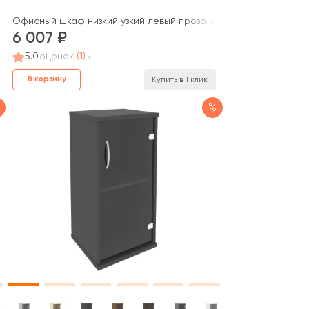
джект / Style Project
стекло 400x400x833 зад. стенка HDF Стайл Проджект / Style Pro
Офисный шкаф низкий узкий левый прозр. стекло 400x400x833 
6 007
5.0
оценок
(1)
В корзину
Купить в 1 клик
%