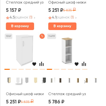
Стеллаж средний узкий 400x400x1203 зад. стенка HDF 
Офисный шкаф низкий узкий левы
5 157
5 251
5 835
4.5
оценок
(1)
4.1
оценок
(1)
В корзину
В корзину
%
15167
114919
Офисный шкаф низкий узкий правый 1 низкая дверь ЛДСП
Стеллаж средний узкий 400x400
5 251
5 786
5 835