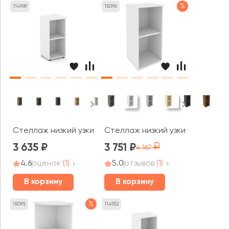
%
114969
15096
Стеллаж низкий узкий 400x400x833 зад. стенка HDF Ст
Стеллаж низкий узкий Рива / Ri
3 635
3 751
4 167
4.6
оценок
(1)
5.0
отзывов
(1)
В корзину
В корзину
%
15095
114932