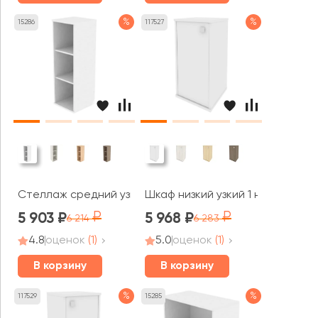
%
%
15286
117527
Стеллаж средний узкий Стайл Систем / Style System
Шкаф низкий узкий 1 низкая две
5 903
5 968
6 214
6 283
4.8
оценок
(1)
5.0
оценок
(1)
В корзину
В корзину
%
%
117529
15285