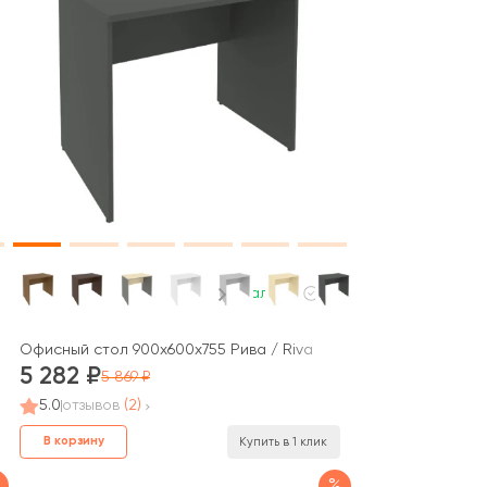
В наличии
ova S
Офисный стол 900x600x755 Рива / Riva
5 282
5 869
5.0
отзывов
(2)
В корзину
Купить в 1 клик
%