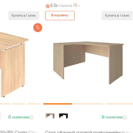
5.0
отзывов
(1)
В корзину
Купить в 1 клик
Купить в 1 клик
%
В наличии
В наличии
20x755 Стайл Систем / Style System
Стол офисный угловой криволинейный левы