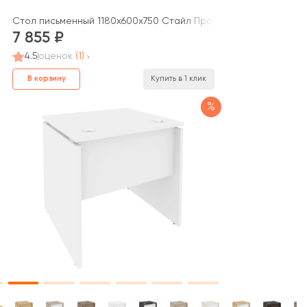
Стол письменный 1180x600x750 Стайл Проджект / Style Projec
7 855
4.5
оценок
(1)
В корзину
Купить в 1 клик
%