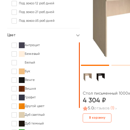
Под заказ 12 раб дней
Под заказ 21 раб дней
Под заказ 65 раб дней
Цвет
Антрацит
Бежевый
Белый
Бук
Венге
Вишня
Стол письменный 1000x
Графит
4 304
Другой цвет
5.0
отзывов
(1)
Дуб светлый
В корзину
Дуб темный