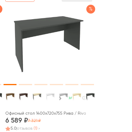
%
В наличии
Офисный стол 1400x720x755 Рива / Riva
6 589
7 321
5.0
отзывов
(1)