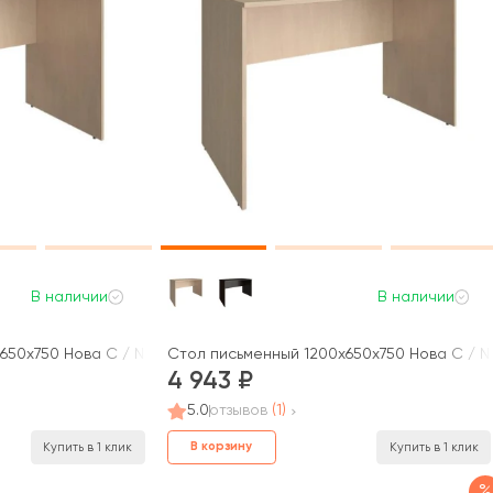
В наличии
В наличии
650x750 Нова С / Nova S
Стол письменный 1200x650x750 Нова С / N
4 943
5.0
отзывов
(1)
В корзину
Купить в 1 клик
Купить в 1 клик
%