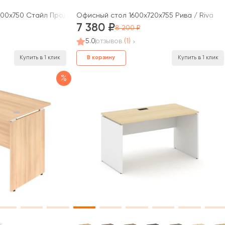
0x750 Стайл Проджект / Style Project
Офисный стол 1600x720x755 Рива / Riva
7 380
8 200
5.0
отзывов
(1)
В корзину
Купить в 1 клик
Купить в 1 клик
%