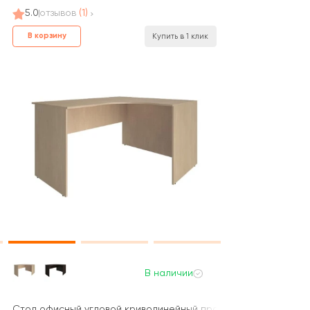
5.0
отзывов
(1)
В корзину
Купить в 1 клик
В наличии
й 1400x1200x750 Нова С / Nova S
Стол офисный угловой криволинейный правый 1400x1200x750 