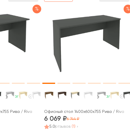
%
%
В наличии
В наличии
755 Рива / Riva
Офисный стол 1400x600x755 Рива / Riva
6 069
6 744
5.0
отзывов
(1)