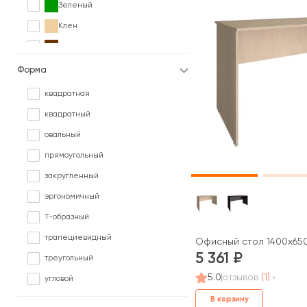
Зеленый
Клен
Коричневый
Ольха
Форма
Орех
квадратная
Палисандр
квадратный
Серый
овальный
Сосна
прямоугольный
Черный
закругленный
Ясень
эргономичный
Т-образный
трапециевидный
Офисный стол 1400x650
5 361
треугольный
5.0
отзывов
(1)
угловой
В корзину