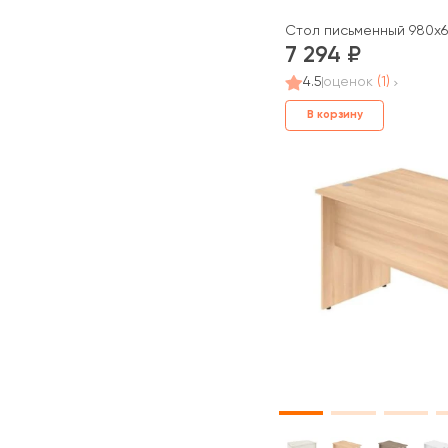
Стол письменный 980x60
7 294
4.5
оценок
(1)
В корзину