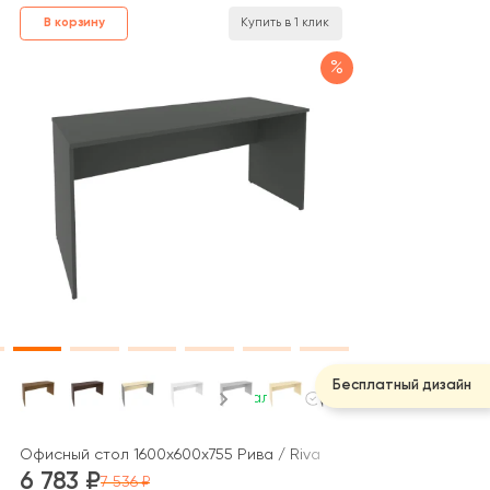
В корзину
Купить в 1 клик
%
Бесплатный дизайн
В наличии
400x900x750 Нова С / Nova S
Офисный стол 1600x600x755 Рива / Riva
6 783
7 536