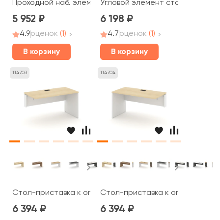
Проходной наб. элемент 980x600x750 Стайл Проджект /
Угловой элемент стола 700х700
5 952
6 198
4.9
оценок
(1)
4.7
оценок
(1)
В корзину
В корзину
114703
114704
Стол-приставка к опор. элем. левая 980x600x750 Стайл
Стол-приставка к опор. элем. 
6 394
6 394