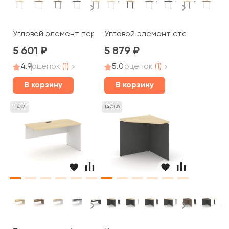
Угловой элемент перег. стола на П-образном каркасе 
Угловой элемент стола на П-об
5 601
5 879
4.9
оценок
(1)
5.0
оценок
(1)
В корзину
В корзину
114691
147076