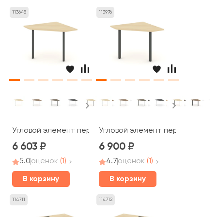
113648
113976
Угловой элемент перег. стола на П-образном каркасе 
Угловой элемент перег. стола S
6 603
6 900
5.0
оценок
(1)
4.7
оценок
(1)
В корзину
В корзину
114711
114712