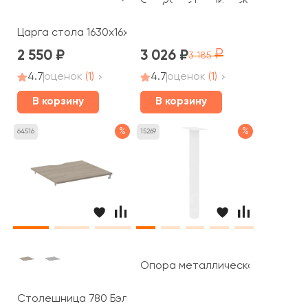
Опора металлическая Фёст / Fi
Царга стола 1630х16х320 Стайл Проджект / Style Proje
2 550
3 026
3 185
4.7
оценок
(1)
4.7
оценок
(1)
В корзину
В корзину
%
%
64516
15269
Опора металлическая белая Ст
Столешница 780 Бэлл / Bell