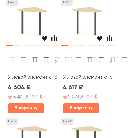
114307
113651
Угловой элемент стола на П-образном каркасе 60 мм 6
Угловой элемент стола на П-об
4 604
4 617
5.0
оценок
(1)
4.5
оценок
(1)
В корзину
В корзину
113979
114308