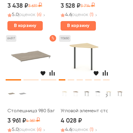
3 438
3 528
3 619
3 714
5.0
оценок
(6)
4.6
оценок
(1)
В корзину
В корзину
%
64517
113650
Столешница 980 Бэлл / Bell
Угловой элемент стола на П-об
3 961
4 028
4 169
5.0
оценок
(6)
4.6
оценок
(1)