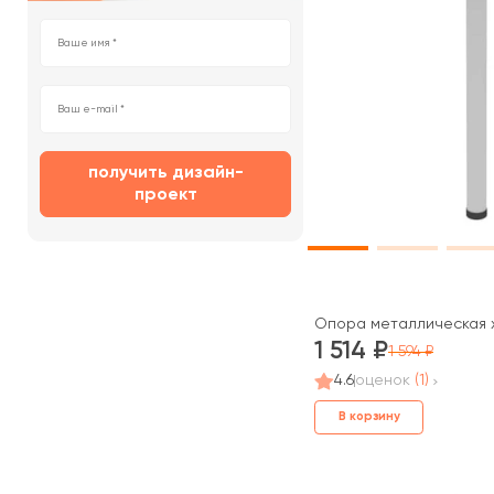
получить дизайн-
проект
Опора металлическая х
1 514
1 594
4.6
оценок
(1)
В корзину