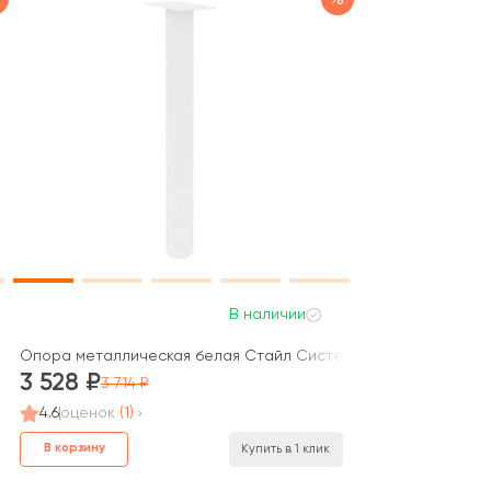
В наличии
Опора металлическая белая Стайл Систем / Style System
3 528
3 714
4.6
оценок
(1)
В корзину
Купить в 1 клик