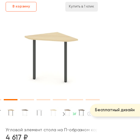
В корзину
Купить в 1 клик
Бесплатный дизайн
В наличии
 / Style Project
асе 60 мм 600x600x750 Стайл Проджект / Style Project
Угловой элемент стола на П-образном каркасе 40 мм 700x700x
4 617