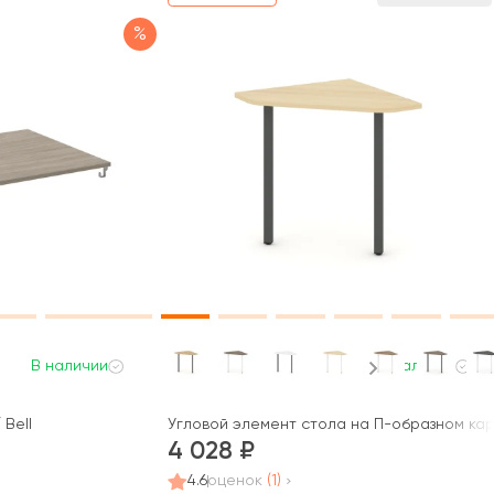
%
В наличии
В наличии
Bell
Угловой элемент стола на П-образном карк
4 028
4.6
оценок
(1)