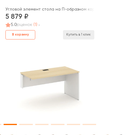
le Project
ом каркасе 50 мм 800x800x750 Стайл Проджект / Style Project
Угловой элемент стола на П-образном каркасе 60 мм 800x800
5 879
5.0
оценок
(1)
В корзину
Купить в 1 клик