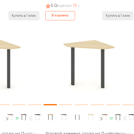
5.0
оценок
(1)
В корзину
Купить в 1 клик
Купить в 1 клик
В наличии
В наличии
 стола на П-образном каркасе 50 мм 700x700x750 Стайл Проджект
Угловой элемент стола на П-образном карк