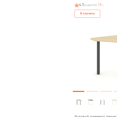
4.7
оценок
(1)
В корзину
Угловой элемент перег.