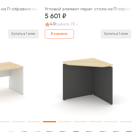
 на П-образном каркасе 40 мм 800x800x750 Стайл Проджект / Sty
Угловой элемент перег. стола на П-образн
5 601
4.9
оценок
(1)
В корзину
Купить в 1 клик
Купить в 1 клик