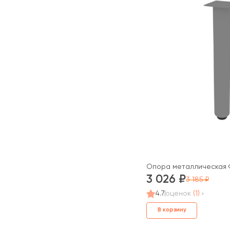
Опора металлическая Фё
3 026
3 185
4.7
оценок
(1)
В корзину