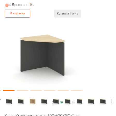
4.5
оценок
(1)
В корзину
Купить в 1 клик
В наличии
 / Style Project
асе 60 мм 700x700x750 Стайл Проджект / Style Project
Угловой элемент стола 600х600х750 Стайл Проджект / Style P