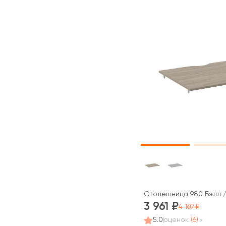
Столешница 980 Бэлл / 
3 961
4 169
5.0
оценок
(6)