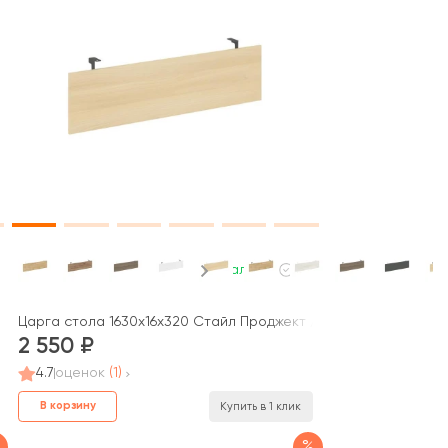
В наличии
Царга стола 1630х16х320 Стайл Проджект / Style Project
2 550
4.7
оценок
(1)
В корзину
Купить в 1 клик
%