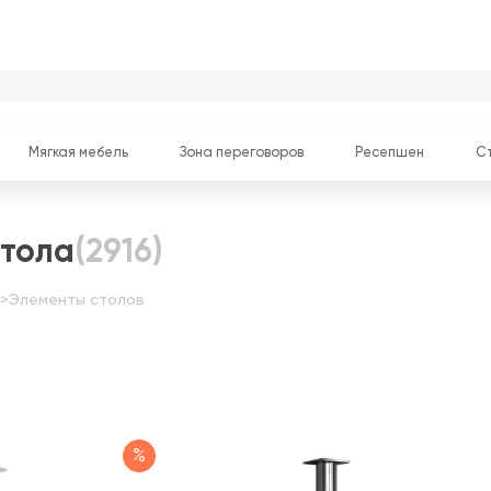
Мягкая мебель
Зона переговоров
Ресепшен
С
тола
(2916)
>
Элементы столов
%