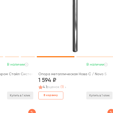
В наличии
В наличии
ром Стайл Систем / Style System
Опора металлическая Нова С / Nova S
1 594
4.1
оценок
(1)
В корзину
Купить в 1 клик
Купить в 1 клик
%
%