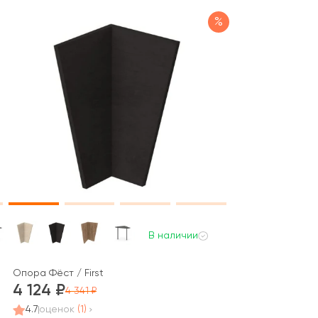
%
В наличии
асе 40 мм 600x600x750 Стайл Проджект / Style Project
Опора Фёст / First
4 124
4 341
4.7
оценок
(1)