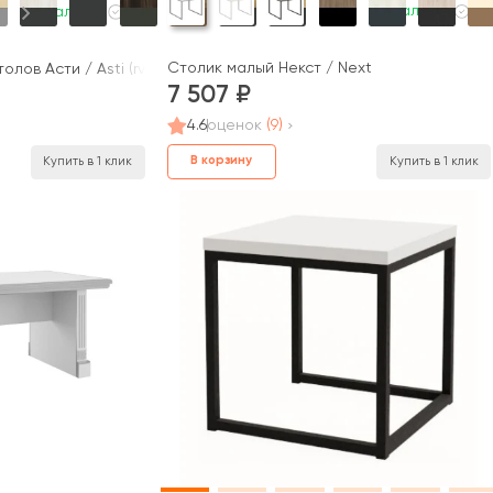
В наличии
В наличии
Столик малый Некст / Next
лов Асти / Asti (rv)
7 507
4.6
оценок
(9)
В корзину
Купить в 1 клик
Купить в 1 клик