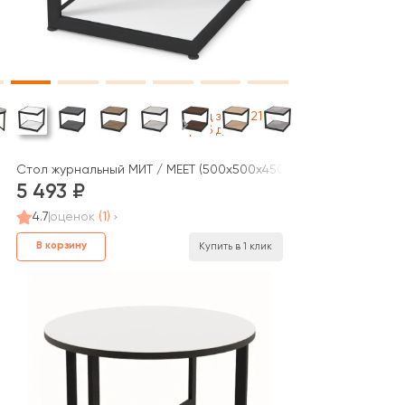
Под заказ 21
раб дней
(600x600x450)
Стол журнальный МИТ / MEET (500x500x450)
5 493
4.7
оценок
(1)
В корзину
Купить в 1 клик