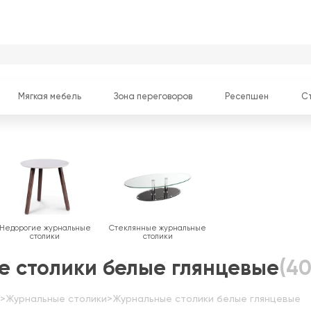
Мягкая мебель
Зона переговоров
Ресепшен
С
Недорогие журнальные
Стеклянные журнальные
столики
столики
 столики белые глянцевые
(40
>
Журнальные столики
>
Журнальные столики белые глянцевые