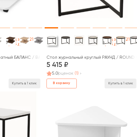
Под заказ 21
Под заказ 21
раб дней
раб дней
атный БАЛАНС / BALANCE (640x640x400)
Стол журнальный круглый РАУНД / ROUND 
5 415
5.0
оценок
(1)
В корзину
Купить в 1 клик
Купить в 1 клик