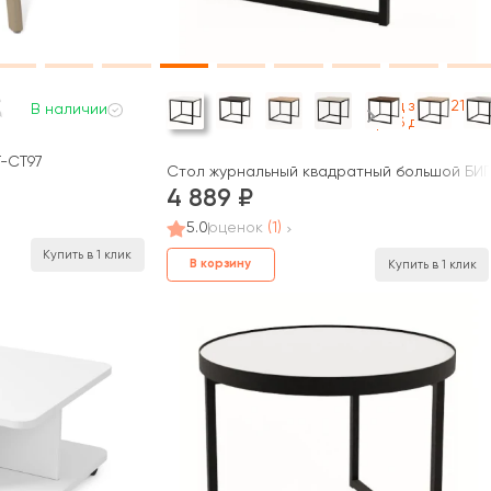
Под заказ 21
В наличии
раб дней
T-CT97
Стол журнальный квадратный большой БИГ
4 889
5.0
оценок
(1)
Купить в 1 клик
В корзину
Купить в 1 клик