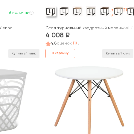
Под заказ 21
В наличии
раб дней
Vienna
Стол журнальный квадратный маленький 
4 008
4.8
оценок
(1)
В корзину
Купить в 1 клик
Купить в 1 клик