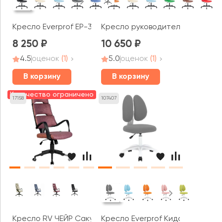
Кресло Everprof EP-300
Кресло руководителя Everprof М
8 250
10 650
4.5
оценок
(1)
5.0
оценок
(1)
В корзину
В корзину
Количество ограничено
17158
107407
Кресло RV ЧЕЙР Сакура / SAKURA (черный пластик)
Кресло Everprof Кидс / Kids 103