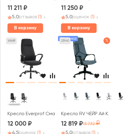
11 211
11 250
5.0
отзывов
(1)
5.0
оценок
(1)
В корзину
В корзину
Новинка
%
161659
23940
Кресло Everprof Смарт / Smart
Кресло RV ЧЕЙР Ай Кью РВ / IQ R
12 000
12 819
13 732
4.5
оценок
(1)
5.0
отзывов
(1)