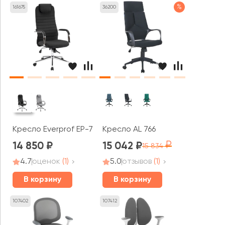
%
161675
36200
Кресло Everprof EP-710
Кресло AL 766
14 850
15 042
15 834
4.7
оценок
(1)
5.0
отзывов
(1)
В корзину
В корзину
107402
107412