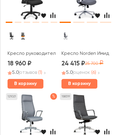
Кресло руководителя Top
Кресло Norden Имидж gray 2
18 960
24 415
25 700
5.0
отзывов
(1)
5.0
оценок
(6)
В корзину
В корзину
%
121021
158319