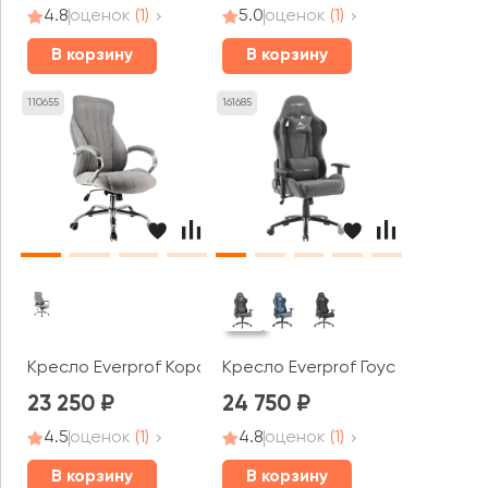
4.8
оценок
(1)
5.0
оценок
(1)
В корзину
В корзину
110655
161685
Кресло Everprof Корал / Coral
Кресло Everprof Гоуст / Ghost
23 250
24 750
4.5
оценок
(1)
4.8
оценок
(1)
В корзину
В корзину