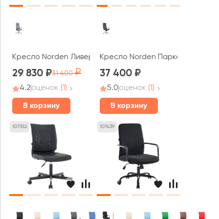
Кресло Norden Ливерпуль нью / Liverpool New
Кресло Norden Паркер / Parker 
29 830
37 400
31 400
4.2
оценок
(1)
5.0
оценок
(1)
В корзину
В корзину
107352
107439