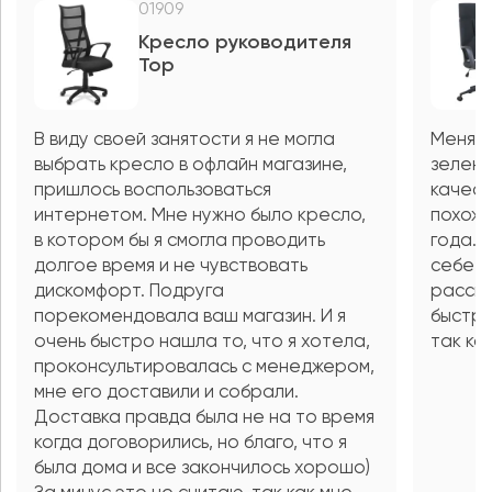
01909
Кресло руководителя
Top
В виду своей занятости я не могла
Меня п
выбрать кресло в офлайн магазине,
зелены
пришлось воспользоваться
качест
интернетом. Мне нужно было кресло,
похожи
в котором бы я смогла проводить
года. 
долгое время и не чувствовать
себе д
дискомфорт. Подруга
рассма
порекомендовала ваш магазин. И я
быстро
очень быстро нашла то, что я хотела,
так ка
проконсультировалась с менеджером,
мне его доставили и собрали.
Доставка правда была не на то время
когда договорились, но благо, что я
была дома и все закончилось хорошо)