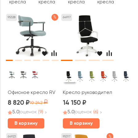
кресла
кресла
кресла
кресла
%
95328
64917
Офисное кресло RV ДИЗАЙН Колин / Kolin (W-231)
Кресло руководителя Norden Ай
8 820
14 150
10 242
5.0
оценок
(9)
5.0
оценок
(6)
В корзину
В корзину
%
64923
95317