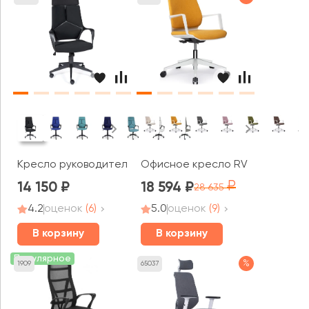
Кресло руководителя Norden Айкью / IQ черный пласт
Офисное кресло RV ДИЗАЙН Кольт
14 150
18 594
28 635
4.2
оценок
(6)
5.0
оценок
(9)
В корзину
В корзину
Популярное
%
1909
65037