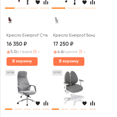
Кресло Everprof Стелс Т / Stels T
Кресло Everprof Бонд ТМ / Bon
16 350
17 250
5.0
отзывов
(1)
4.6
оценок
(1)
В корзину
В корзину
161708
107397