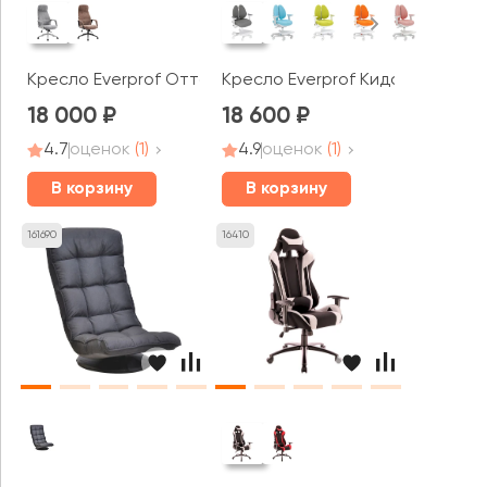
Кресло Everprof Отто / Otto
Кресло Everprof Кидс / Kids 101
18 000
18 600
4.7
оценок
(1)
4.9
оценок
(1)
В корзину
В корзину
161690
16410