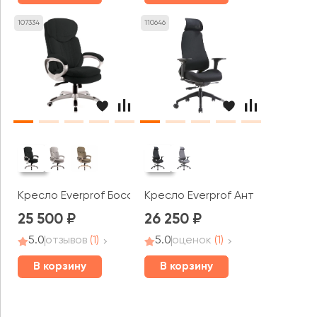
107334
110646
Кресло Everprof Босс Т / Boss T
Кресло Everprof Ант / Ant
25 500
26 250
5.0
отзывов
(1)
5.0
оценок
(1)
В корзину
В корзину