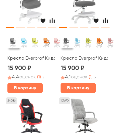
Кресло Everprof Кидс / Kids 102
Кресло Everprof Кидс / Kids 104
15 900
15 900
4.4
оценок
(1)
4.1
оценок
(1)
В корзину
В корзину
24086
161670