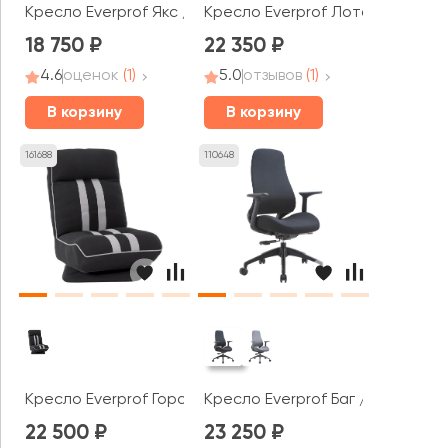
Кресло Everprof Якс / Jax
Кресло Everprof Лотос / Lotus 
18 750
22 350
4.6
оценок
(1)
5.0
отзывов
(1)
В корзину
В корзину
161688
110648
Кресло Everprof Горо / Goro
Кресло Everprof Баг / Bug
22 500
23 250