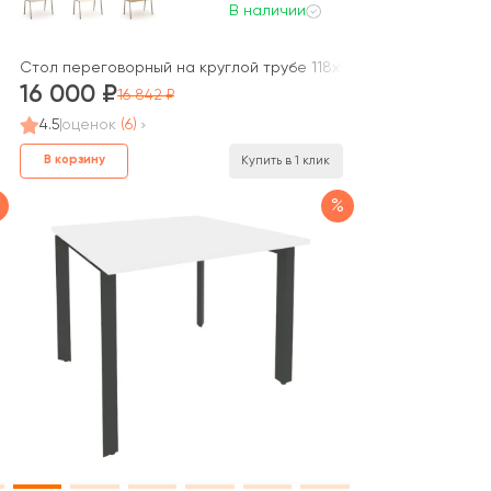
В наличии
rst
Стол переговорный на круглой трубе 118x98x75 Эстетика / Es
16 000
16 842
4.5
оценок
(6)
В корзину
Купить в 1 клик
%