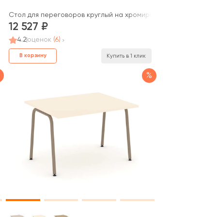
Onix
Стол для переговоров круглый на хромированных опорах ФР 
12 527
4.2
оценок
(6)
В корзину
Купить в 1 клик
%