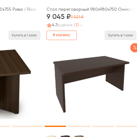
x755 Рива / Riva
Стол переговорный 980x980x750 Оникс / 
9 045
9 521
4.7
оценок
(3)
В корзину
Купить в 1 клик
Купить в 1 клик
%