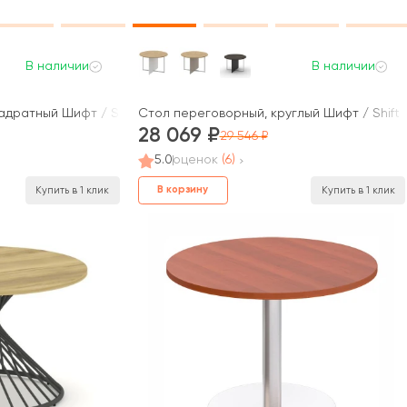
В наличии
В наличии
адратный Шифт / Shift
Стол переговорный, круглый Шифт / Shift
28 069
29 546
5.0
оценок
(6)
В корзину
Купить в 1 клик
Купить в 1 клик