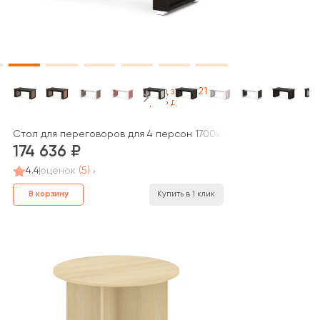
Под заказ 21
раб дней
G-005.M 1200х1200х750 Оак / Oak
Стол для переговоров для 4 персон 1700х1000х750 Грейс / G
174 636
4.4
оценок
(5)
В корзину
Купить в 1 клик