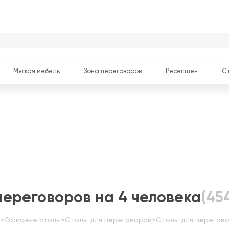
Мягкая мебель
Зона переговоров
Ресепшен
С
переговоров на 4 человека
(45
>
Офисные столы
>
Столы для переговоров
>
Столы для перегово