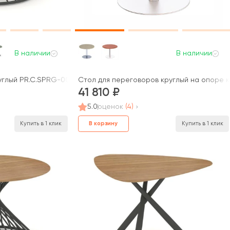
В наличии
В наличии
глый PR.C.SPRG-003.D 1200х1200х750 Оак / Oak
Стол для переговоров круглый на опоре ко
41 810
5.0
оценок
(4)
В корзину
Купить в 1 клик
Купить в 1 клик