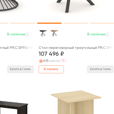
В наличии
В наличии
глый PR.C.SPRG-003.M 1200х1200х750 Оак / Oak
Стол переговорный треугольный PR.C.SPR
107 496
4.9
оценок
(1)
В корзину
Купить в 1 клик
Купить в 1 клик