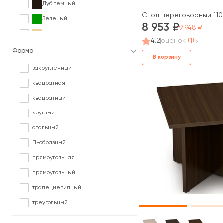
Дуб темный
Стол переговорный 1100
Зеленый
8 953
9 948
Клен
4.2
оценок
(1)
Коричневый
Форма
В корзину
Ольха
закругленный
Орех
квадратная
Палисандр
квадратный
Серый
круглый
Сосна
овальный
Черный
П-образный
Ясень
прямоугольная
прямоугольный
трапециевидный
треугольный