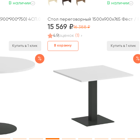
В наличии
В наличии
(900*900*750) 4СП.009 ТАЙМ-МАКС / TAIM-MAX
Стол переговорный 1500x900x765 Фёст / Fi
15 569
16 388
4.9
оценок
(1)
В корзину
Купить в 1 клик
Купить в 1 клик
%
%