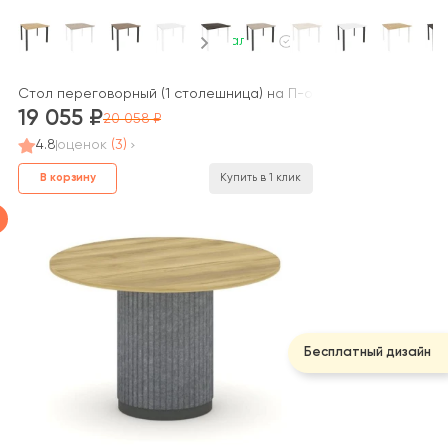
В наличии
/ Home Office
Стол переговорный (1 столешница) на П-образном м/к 980x98
19 055
20 058
4.8
оценок
(3)
В корзину
Купить в 1 клик
Бесплатный дизайн