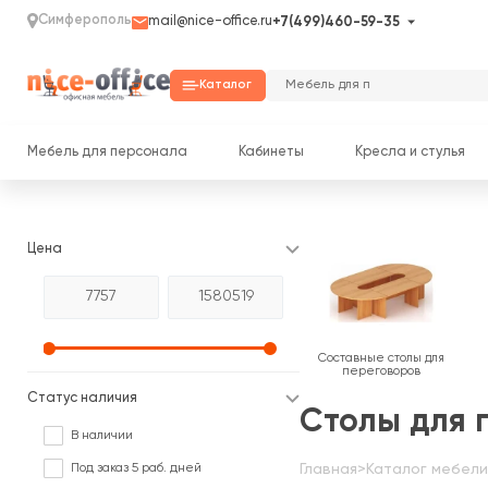
Симферополь
mail@nice-office.ru
+7(499)460-59-35
Каталог
Мебель для персонала
Кабинеты
Кресла и стулья
Цена
Составные столы для
переговоров
Статус наличия
Столы для 
В наличии
Под заказ 5 раб. дней
Главная
>
Каталог мебели