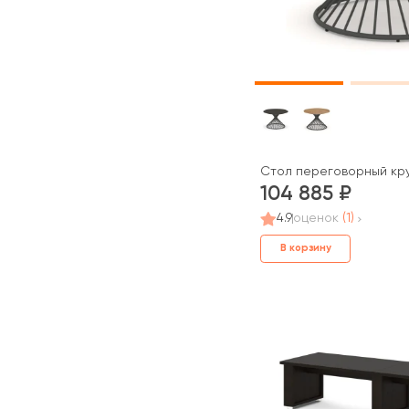
Стол переговорный кру
104 885
4.9
оценок
(1)
В корзину