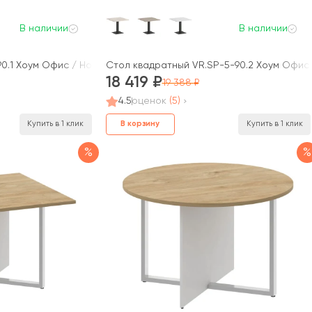
В наличии
В наличии
0.1 Хоум Офис / Home Office
Стол квадратный VR.SP-5-90.2 Хоум Офис 
18 419
19 388
4.5
оценок
(5)
В корзину
Купить в 1 клик
Купить в 1 клик
%
%