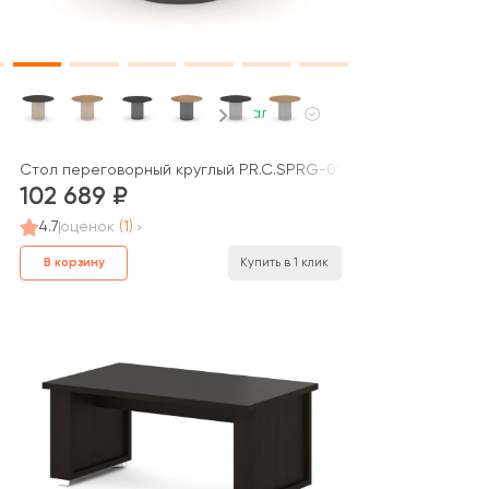
В наличии
лонне ПТ 141 Patriot
Стол переговорный круглый PR.C.SPRG-006.M 1200х1200х750 Ф
102 689
4.7
оценок
(1)
В корзину
Купить в 1 клик