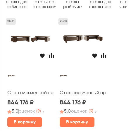
столы для
столы со
столы
столы для
стол
кабинета
стеллажом
рабочие
школьника
ящик
91416
91418
Стол письменный левый (приставка слева) Давос / Dav
Стол письменный правый (прист
844 176
844 176
5.0
оценок
(9)
5.0
оценок
(9)
В корзину
В корзину