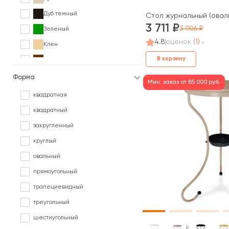
Дуб темный
Стол журнальный (овальн
3 711
3 906
Зеленый
4.8
оценок
(1)
Клен
В корзину
Коричневый
Ольха
Форма
Мин. заказ от 85 000 руб.
Орех
квадратная
Палисандр
квадратный
Серый
закругленный
Сосна
круглый
Черный
овальный
Ясень
прямоугольный
В различных цветах под заказ
трапециевидный
треугольный
шестиугольный