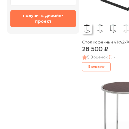
получить дизайн-
проект
Стол кофейный 41x42x7
28 500
5.0
оценок
(1)
В корзину