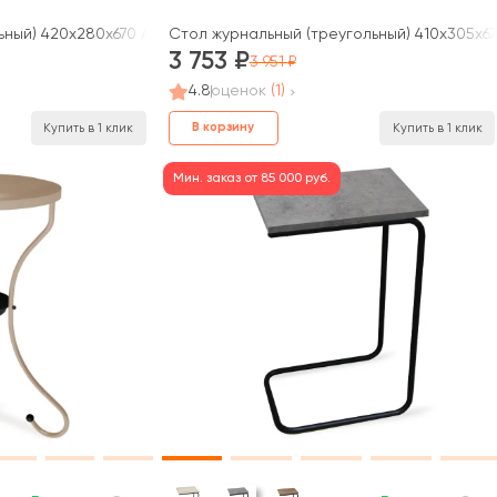
ый) 420х280х670 Асти / Asti (rv)
Стол журнальный (треугольный) 410х305х670 
3 753
3 951
4.8
оценок
(1)
В корзину
Купить в 1 клик
Купить в 1 клик
Мин. заказ от 85 000 руб.