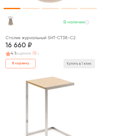
В наличии
Столик журнальный SHT-CT38-C2
16 660
4.1
оценок
(1)
В корзину
Купить в 1 клик