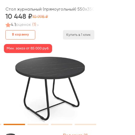
Асти / Asti (rv)
Стол журнальный (прямоугольный) 550х350х670 Асти / Asti (rv)
10 448
10 998
4.1
оценок
(1)
В корзину
Купить в 1 клик
Мин. заказ от 85 000 руб.