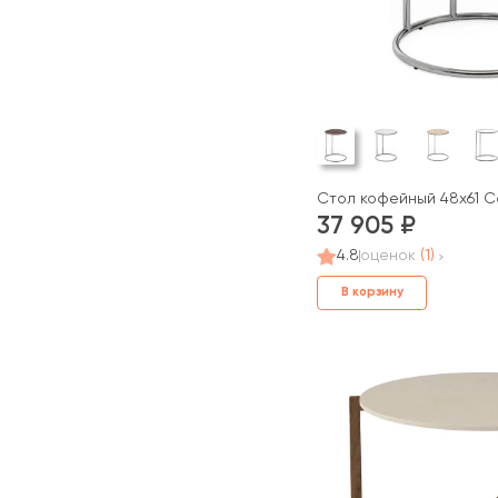
Стол кофейный 48x61 C
37 905
4.8
оценок
(1)
В корзину