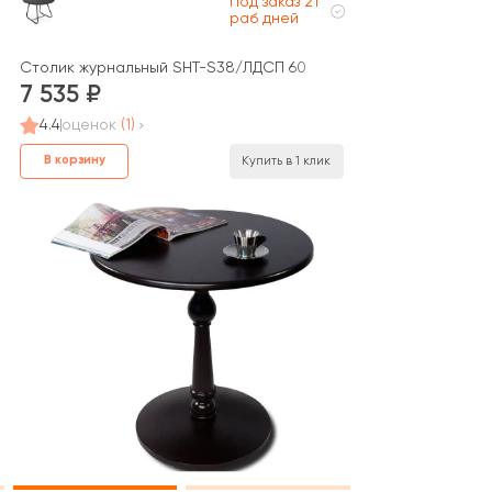
Под заказ 21
раб дней
Столик журнальный SHT-S38/ЛДСП 60
7 535
4.4
оценок
(1)
В корзину
Купить в 1 клик