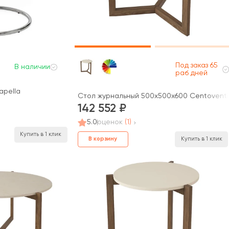
Под заказ 65
В наличии
раб дней
apella
Стол журнальный 500х500х600 Centoventi
142 552
5.0
оценок
(1)
Купить в 1 клик
В корзину
Купить в 1 клик