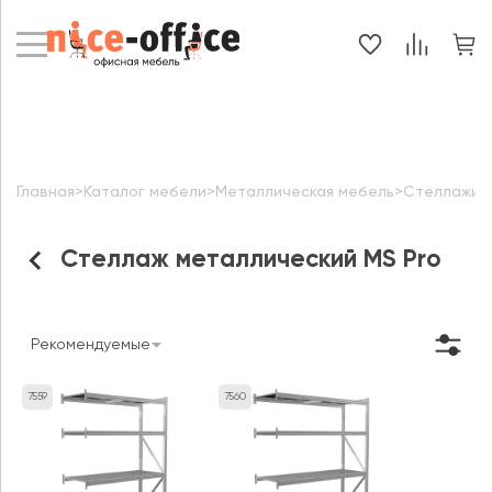
Главная
>
Каталог мебели
>
Металлическая мебель
>
Стеллажи 
Стеллаж металлический MS Pro
Рекомендуемые
7559
7560