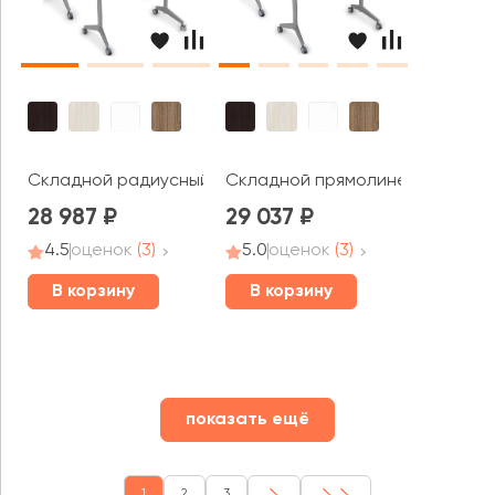
Складной радиусный стол СИМПЛ / SIMPLE с фиксатора
Складной прямолинейный стол (
28 987
29 037
4.5
оценок
(3)
5.0
оценок
(3)
В корзину
В корзину
показать ещё
1
2
3