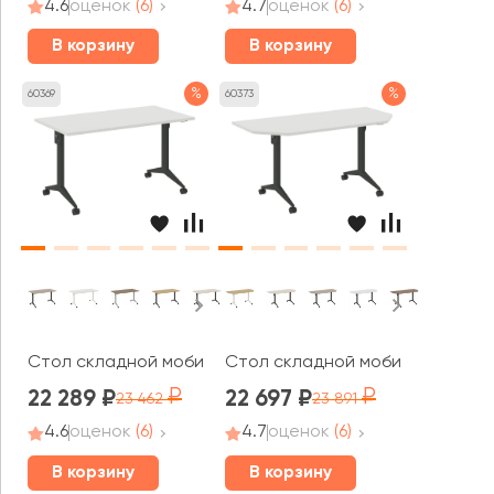
4.6
оценок
(6)
4.7
оценок
(6)
В корзину
В корзину
%
%
60369
60373
Стол складной мобильный 1380x720x753 Икс пулл / X-pu
Стол складной мобильный T2 158
22 289
22 697
23 462
23 891
4.6
оценок
(6)
4.7
оценок
(6)
В корзину
В корзину