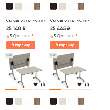
Складной прямолинейный стол СИМПЛ / SIMPLE (1200*70
Складной прямолинейный стол С
25 140
25 445
5.0
оценок
(3)
5.0
оценок
(3)
В корзину
В корзину
39753
39750