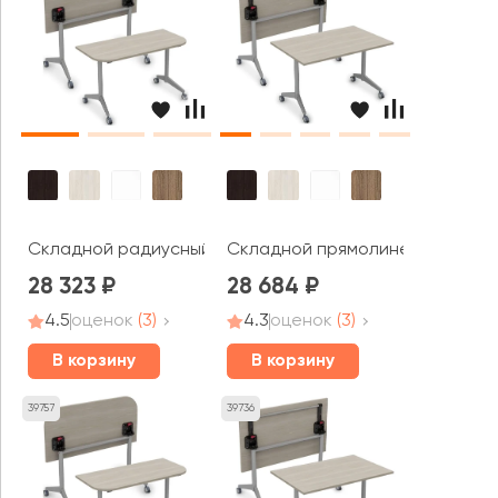
Складной радиусный стол СИМПЛ / SIMPLE с фиксатора
Складной прямолинейный стол (
28 323
28 684
4.5
оценок
(3)
4.3
оценок
(3)
В корзину
В корзину
39757
39736