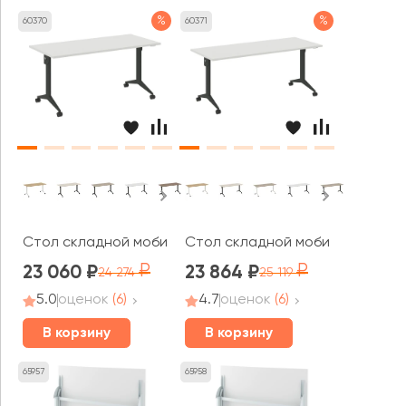
%
%
60370
60371
Стол складной мобильный 1580x720x753 Икс пулл / X-pu
Стол складной мобильный 1780x7
23 060
23 864
24 274
25 119
5.0
оценок
(6)
4.7
оценок
(6)
В корзину
В корзину
65957
65958