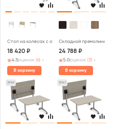
Стол на колёсах с откидной столешницей (1600х700х7
Складной прямолинейный стол С
18 420
24 788
4.5
оценок
(6)
5.0
оценок
(3)
В корзину
В корзину
39749
39747