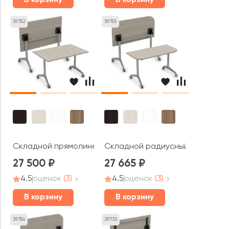
39752
39755
Складной прямолинейный стол СИМПЛ / SIMPLE (1800*80
Складной радиусный стол СИМПЛ
27 500
27 665
4.5
оценок
(3)
4.5
оценок
(3)
В корзину
В корзину
39756
39733