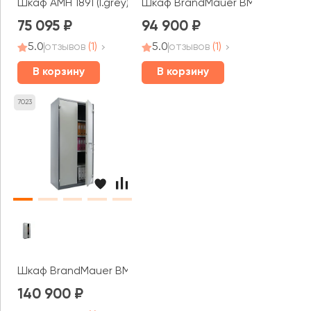
Шкаф AMH 1891 (l.grey)
Шкаф BrandMauer BM-1260.KL г
75 095
94 900
5.0
отзывов
(1)
5.0
отзывов
(1)
В корзину
В корзину
7023
Шкаф BrandMauer BM-1993.KL графит
140 900