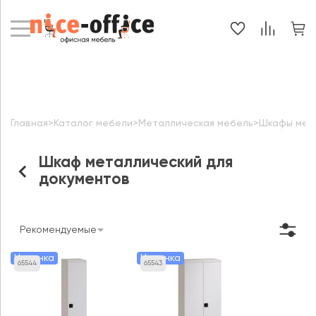
Главная
>
Каталог мебели
>
Металлическая мебель
>
Шкафы мет
Шкаф металлический для
документов
Рекомендуемые
Новинка
Новинка
65544
65543