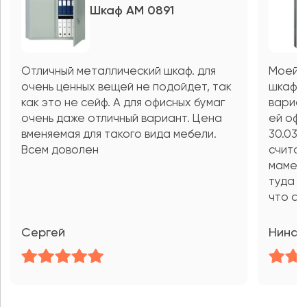
Шкаф AM 0891
Отличный металлический шкаф. для
Моей м
очень ценных вещей не подойдет, так
шкаф н
как это не сейф. А для офисных бумаг
вариан
очень даже отличный вариант. Цена
ей офо
вменяемая для такого вида мебели.
30.03,
Всем доволен
считаю
маме п
туда в
что оч
Сергей
Нина