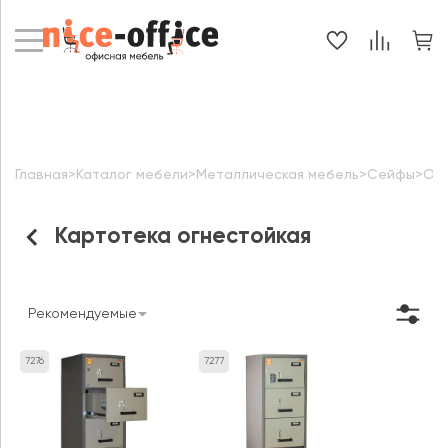
Главная
>
Каталог мебели
>
Металлическая мебель
>
Сейфы
>
Огн
Картотека огнестойкая
Рекомендуемые
7276
7277