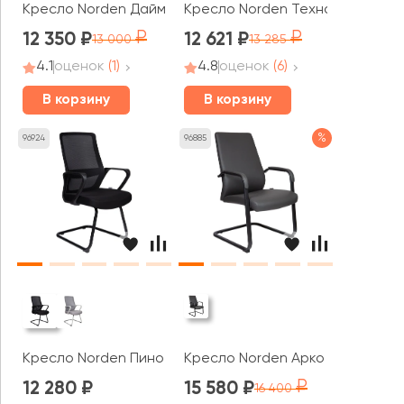
Кресло Norden Даймонд CF / Diamond CF
Кресло Norden Техно LB
12 350
12 621
13 000
13 285
4.1
оценок
(1)
4.8
оценок
(6)
В корзину
В корзину
%
96924
96885
Кресло Norden Пино / Pino black CF
Кресло Norden Арко CF грэй / A
12 280
15 580
16 400