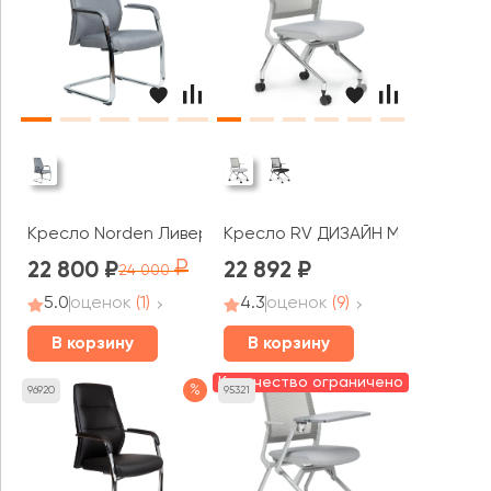
Кресло Norden Ливерпуль нью / Liverpool New CF fabric
Кресло RV ДИЗАЙН Моби / Moby
22 800
22 892
24 000
5.0
оценок
(1)
4.3
оценок
(9)
В корзину
В корзину
Количество ограничено
%
96920
95321