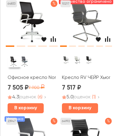
Количество ограничено
%
64833
10217
Офисное кресло Norden Бит LB white
Кресло RV ЧЕЙР Хьюго / Hugo (6
7 505
7 517
7 900
4.3
оценок
(6)
5.0
оценок
(1)
В корзину
В корзину
Новинка
%
%
23947
64992