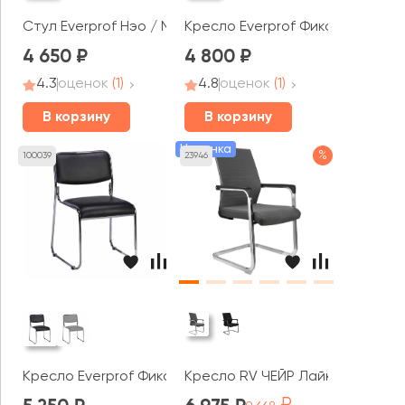
Стул Everprof Нэо / Neo
Кресло Everprof Фикс Плюс / Fix
4 650
4 800
4.3
оценок
(1)
4.8
оценок
(1)
В корзину
В корзину
Новинка
%
100039
23946
Кресло Everprof Фикс Хром / Fix Chrome
Кресло RV ЧЕЙР Лайк / Like (D81