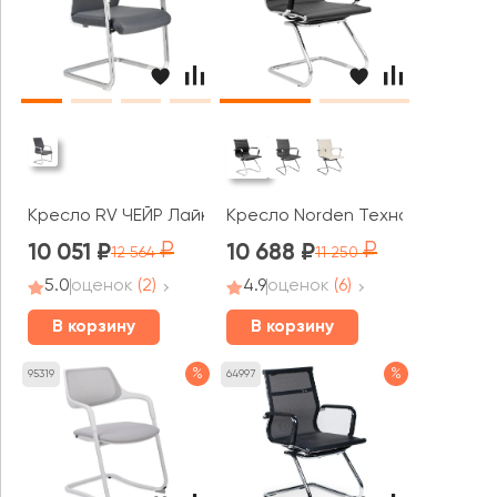
Кресло RV ЧЕЙР Лайк / Like (D819)
Кресло Norden Техно CF
10 051
10 688
12 564
11 250
5.0
оценок
(2)
4.9
оценок
(6)
В корзину
В корзину
%
%
95319
64997