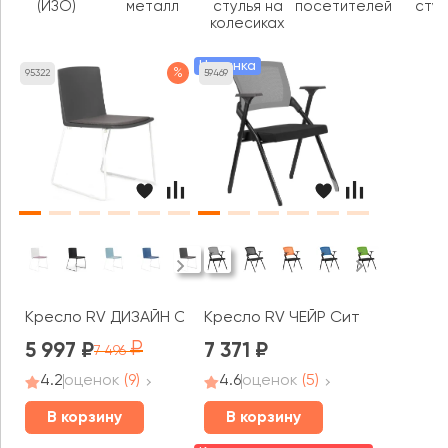
(ИЗО)
металл
стулья на
посетителей
стул
колесиках
Новинка
%
95322
59469
Кресло RV ДИЗАЙН Симпл / Simple (X-19)
Кресло RV ЧЕЙР Сит / Seat (M20
5 997
7 371
7 496
4.2
оценок
(9)
4.6
оценок
(5)
В корзину
В корзину