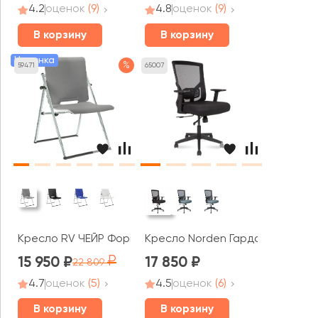
4.2
оценок
(9)
4.8
оценок
(9)
В корзину
В корзину
Новинка
%
59471
65007
Кресло RV ЧЕЙР Форм / Form (1821)
Кресло Norden Гарда LB
15 950
17 850
22 809
4.7
оценок
(5)
4.5
оценок
(6)
В корзину
В корзину