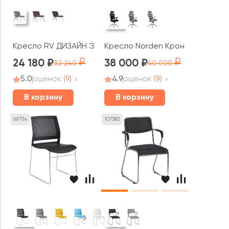
Кресло RV ДИЗАЙН Эссекс / Essex (F2313)
Кресло Norden Крон алюминюм б
24 180
38 000
32 240
40 000
5.0
оценок
(9)
4.9
оценок
(9)
В корзину
В корзину
161734
107382