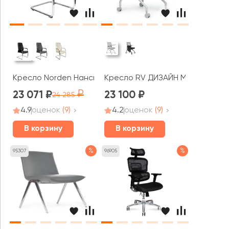
Кресло Norden Нанси / Nancy CF black
Кресло RV ДИЗАЙН Моби / Moby
23 071
23 100
24 285
4.9
оценок
(9)
4.2
оценок
(9)
В корзину
В корзину
%
%
95307
96905