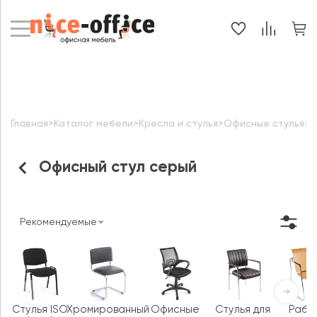
Главная
>
Каталог мебели
>
Кресла и стулья
>
Офисные стулья
>
О
Офисный стул серый
Рекомендуемые
Стулья ISO
Хромированный
Офисные
Стулья для
Рабо