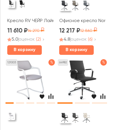
Кресло RV ЧЕЙР Лайк / Like (G818)
Офисное кресло Norden Хельму
11 610
12 217
14 290
12 860
5.0
оценок
(2)
4.8
оценок
(6)
В корзину
В корзину
%
%
121003
64982