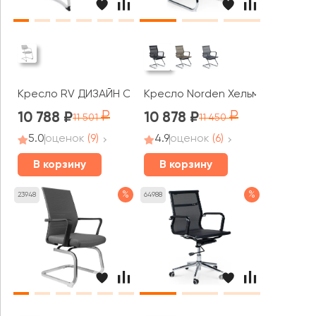
Кресло RV ДИЗАЙН Скролл СФ / Scroll SF (HY-813BC)
Кресло Norden Хельмут CF
10 788
10 878
11 501
11 450
5.0
оценок
(9)
4.9
оценок
(6)
В корзину
В корзину
%
%
23948
64988