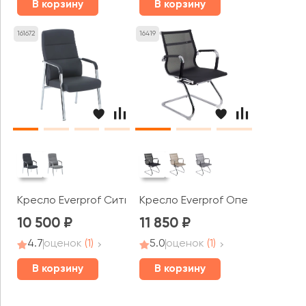
В корзину
В корзину
161672
16419
Кресло Everprof Сити / City
Кресло Everprof Опера СФ / O
10 500
11 850
4.7
оценок
(1)
5.0
оценок
(1)
В корзину
В корзину