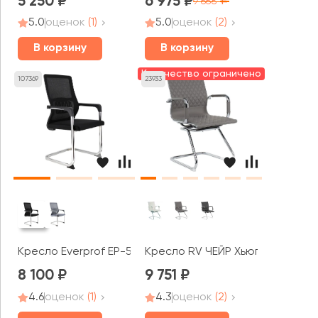
5 250
6 975
9 668
5.0
оценок
(1)
5.0
оценок
(2)
В корзину
В корзину
Количество ограничено
107369
23933
Кресло Everprof EP-510
Кресло RV ЧЕЙР Хьюго / Hugo (6
8 100
9 751
4.6
оценок
(1)
4.3
оценок
(2)