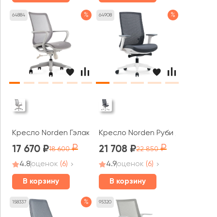
%
%
64884
64908
Кресло Norden Гэлакси gray LB
Кресло Norden Руби / Ruby LB
17 670
21 708
18 600
22 850
4.8
оценок
(6)
4.9
оценок
(6)
В корзину
В корзину
%
158337
95320