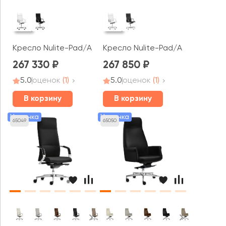
Кресло Nulite-Pad/A
Кресло Nulite-Pad/A хром. рол
267 330
267 850
5.0
оценок
(1)
5.0
оценок
(1)
В корзину
В корзину
Новинка
Новинка
65049
65050