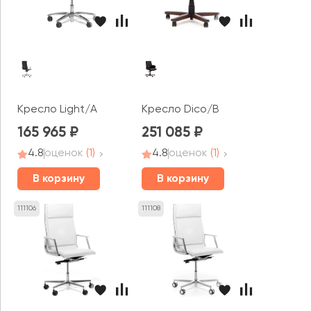
Кресло Light/A
Кресло Dico/B
165 965
251 085
4.8
оценок
(1)
4.8
оценок
(1)
В корзину
В корзину
111106
111108