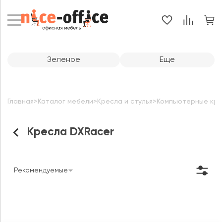
Зеленое
Еще
Главная
>
Каталог мебели
>
Кресла и стулья
>
Компьютерные кр
Кресла DXRacer
Рекомендуемые