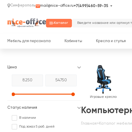
Симферополь
mail@nice-office.ru
+7(499)460-59-35
Каталог
Мебель для персонала
Кабинеты
Кресла и стулья
Цена
Игровые кресла
Статус наличия
Компьютерн
В наличии
Главная
>
Каталог мебели
Под заказ 5 раб. дней