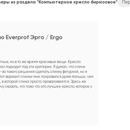
вары из раздела "Компьютерное кресло бирюзовое"
Пе
о Everprof Эрго / Ergo
ные, но в то же время красивые вещи. Кресло
чно подходит под эти критерии. Я думал, что спине
-за такого решения сделать спинку фигурной, но я
этот вариант спинки мне понравился даже больше, чем
, в которой спина просто проваливается. Здесь же
чу сказать, что пока что это лучшее кресло, которое у