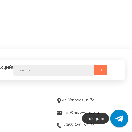
АКЦИЙ!
ул. Узловая, д. 7а
mail@nice-office.ru
Max
+7(499)460-59-35