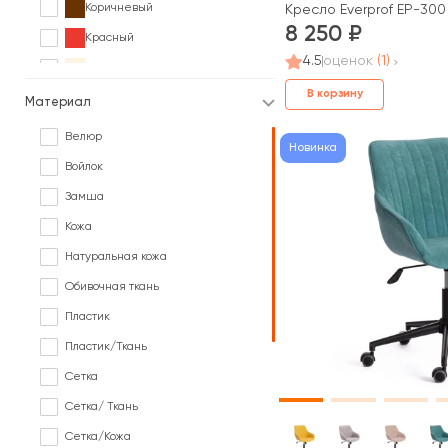
Коричневый
Кресло Everprof EP-300
8 250
Красный
4.5
оценок
(1)
Кремовый
В корзину
Оранжевый
Материал
Разноцветный
Велюр
Новинка
Розовый
Войлок
Серый
Замша
Синий
Кожа
Фиолетовый
Натуральная кожа
Черный
Обивочная ткань
В различных цветах под заказ
Пластик
Пластик/Ткань
Сетка
Сетка/ Ткань
Сетка/Кожа