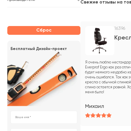
Свежие отзывы на то
16396
Сброс
Кресл
Бесплатный Дизайн-проект
Я очень люблю нестандарт
Everprof Ergo как раз отли
будет немного неудобно из
очень ошибался. Так как 
кресла с обычной спинкой
спина остается ровной. Хо
меня было!
Михаил