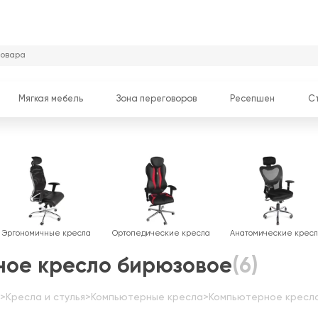
Мягкая мебель
Зона переговоров
Ресепшен
С
Эргономичные кресла
Ортопедические кресла
Анатомические крес
ое кресло бирюзовое
(6)
>
Кресла и стулья
>
Компьютерные кресла
>
Компьютерное кресл