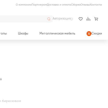
О компании
Партнерам
Доставка и оплата
Сборка
Отзывы
Контакты
Авторизация
толы
Шкафы
Металлическая мебель
Скидки
ла
о бирюзовое