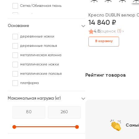
Сетка/Обивочная ткань
Кресло DUBLIN велюр 
Сетка/Ткань
14 840
Сетка/Экокожа
Основание
4.8
оценок
(1)
Ткань
деревянные ножки
В корзину
Ткань/Дерево
деревянные полозья
Ткань/Экокожа
металлическая колонна
Фанера
металлические ножки
Экокожа
металлические полозья
Рейтинг товаров
Экокожа, перфорированная
платформа
Экокожа/Ткань
Максимальная нагрузка (кг)
Самы