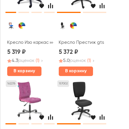
Кресло Изо каркас на крестовине, сетка
Кресло Престиж gts комфорт (б
5 319
5 372
4.3
оценок
(1)
5.0
оценок
(1)
В корзину
В корзину
162276
157002