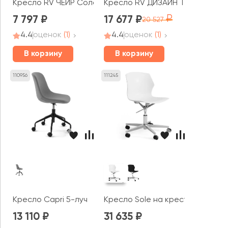
Кресло RV ЧЕЙР Соло / Solo (SLP-205)
Кресло RV ДИЗАЙН Тед / Ted (KA
7 797
17 677
20 527
4.4
оценок
(1)
4.4
оценок
(1)
В корзину
В корзину
110956
111245
Кресло Capri 5-луч
Кресло Sole на крестовине
13 110
31 635