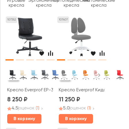
Игровые
Эргономичные
Ортопедические
Анатомические
кресла
кресла
кресла
кресла
107352
107407
Кресло Everprof EP-300
Кресло Everprof Кидс / Kids 103
8 250
11 250
4.5
оценок
(1)
5.0
оценок
(1)
В корзину
В корзину