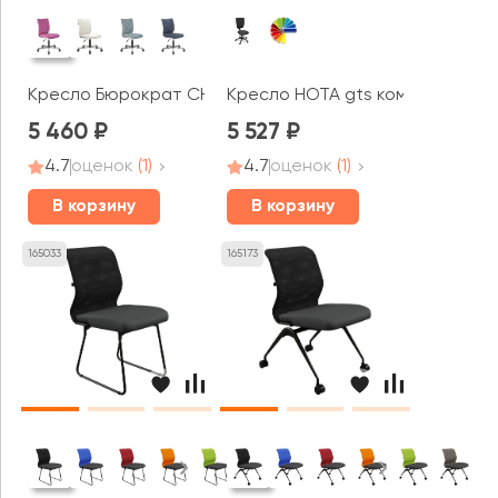
Кресло Бюрократ CH-330M ткань
Кресло НОТА gts комфорт (без 
5 460
5 527
4.7
оценок
(1)
4.7
оценок
(1)
В корзину
В корзину
165033
165173