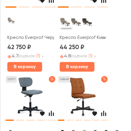
Кресло Everprof Черри / Cherry
Кресло Everprof Киви / Kiwi
42 750
44 250
4.7
оценок
(1)
4.8
оценок
(1)
В корзину
В корзину
%
%
121017
148648