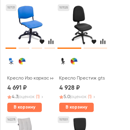
157131
157025
Кресло Изо каркас на крестовине
Кресло Престиж gts (без подло
4 691
4 928
4.3
оценок
(1)
5.0
оценок
(1)
В корзину
В корзину
162275
157001