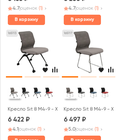
4.7
оценок
(1)
4.7
оценок
(1)
В корзину
В корзину
165113
165117
Кресло Sit 8 M4-9 - X2+Bahama (F56.W01) (Серый-Песо
Кресло Sit 8 M4-9 - X2+Bahama
6 422
6 497
4.1
оценок
(1)
5.0
оценок
(1)