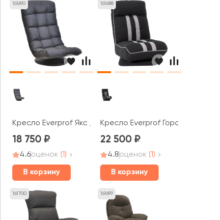
161690
161688
Кресло Everprof Якс / Jax
Кресло Everprof Горо / Goro
18 750
22 500
4.6
оценок
(1)
4.8
оценок
(1)
В корзину
В корзину
161700
161699