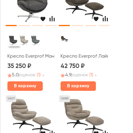
Кресло Everprof Манго / Mango
Кресло Everprof Лайм / Lime
35 250
42 750
5.0
оценок
(1)
4.9
оценок
(1)
В корзину
В корзину
161671
136185