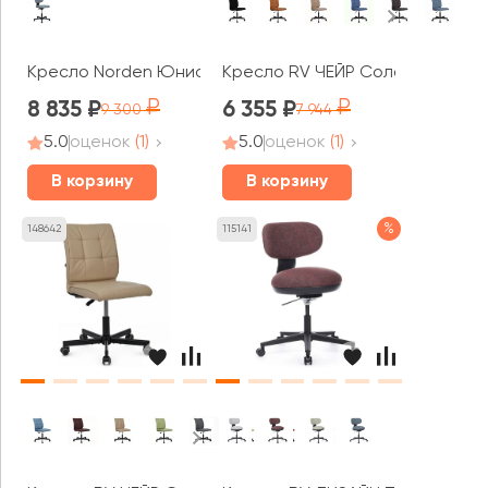
Кресло Norden Юниор / Junior
Кресло RV ЧЕЙР Соло / Solo (SL
8 835
6 355
9 300
7 944
5.0
оценок
(1)
5.0
оценок
(1)
В корзину
В корзину
%
148642
115141