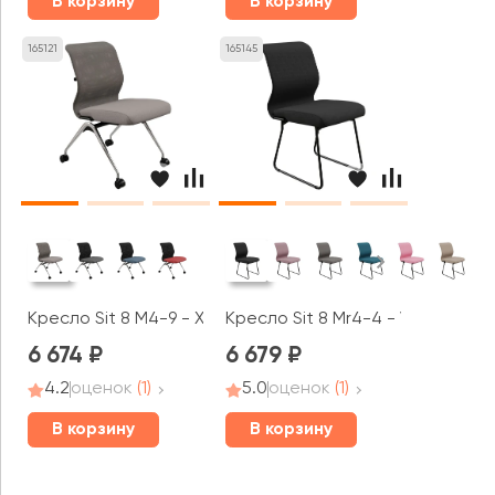
В корзину
В корзину
165121
165145
Кресло Sit 8 M4-9 - X2+Bahama (F53.W01) (Серый-Песо
Кресло Sit 8 Mr4-4 - Vivaldi (F57
6 674
6 679
4.2
оценок
(1)
5.0
оценок
(1)
В корзину
В корзину