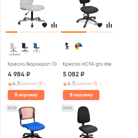
Кресло Бюрократ CH-330M
Кресло НОТА gts (без подлокот
4 984
5 082
4.7
оценок
(1)
4.7
оценок
(1)
В корзину
В корзину
157132
157026