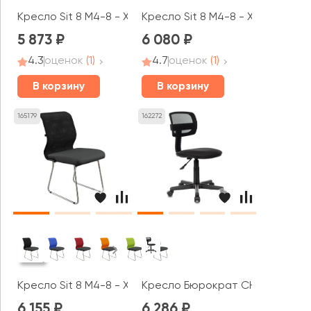
Кресло Sit 8 M4-8 - X2+UMF(X1) (F57) (Черный)
Кресло Sit 8 M4-8 - X2+UMF(X1) (
5 873
6 080
4.3
оценок
(1)
4.7
оценок
(1)
В корзину
В корзину
165179
162272
Кресло Sit 8 M4-8 - X2+UMF(X1) (F54) (Черный)
Кресло Бюрократ CH-299NX
6 155
6 286