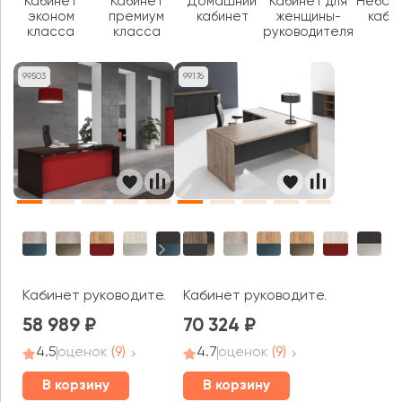
Кабинет
Кабинет
Домашний
Кабинет для
Небол
эконом
премиум
кабинет
женщины-
каби
класса
класса
руководителя
99503
99176
Кабинет руководителя Torr Люкс
Кабинет руководителя Моррис Т
58 989
70 324
4.5
оценок
(9)
4.7
оценок
(9)
В корзину
В корзину