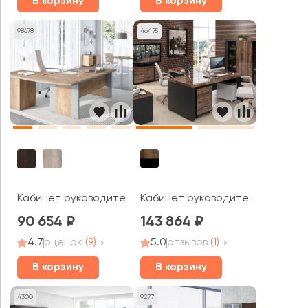
В корзину
В корзину
98678
46475
Кабинет руководителя Verona
Кабинет руководителя Диони / Dioni
90 654
143 864
4.7
оценок
(9)
5.0
отзывов
(1)
В корзину
В корзину
4300
9277