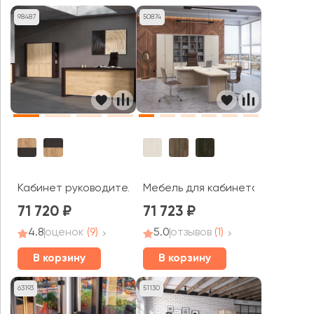
98487
50874
Кабинет руководителя Альто / Alto
Мебель для кабинета руководи
71 720
71 723
4.8
оценок
(9)
5.0
отзывов
(1)
В корзину
В корзину
63193
51130