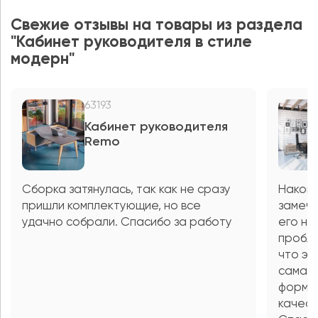
Свежие отзывы на товары из раздела
"Кабинет руководителя в стиле
модерн"
63193
Кабинет руководителя
Remo
Сборка затянулась, так как не сразу
Наконе
пришли комплектующие, но все
замеча
удачно собрали. Спасибо за работу
его не
пробле
что эт
сама м
форму,
качест