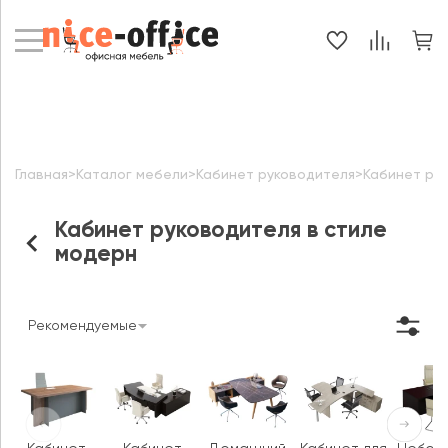
Главная
>
Каталог мебели
>
Кабинет руководителя
>
Кабинет ру
Кабинет руководителя в стиле
модерн
Рекомендуемые