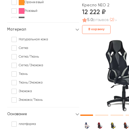
Оранжевый
Кресло NEO 2
12 222
Розовый
Серый
5.0
отзывов
(2)
Синий
Материал
В корзину
Черный
Натуральная кожа
В различных цветах под заказ
Сетка
Сетка/Ткань
Сетка/Экокожа
Ткань
Ткань/Экокожа
Экокожа
Экокожа/Ткань
Основание
платформа