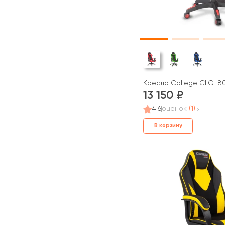
Кресло College CLG-8
13 150
4.6
оценок
(1)
В корзину