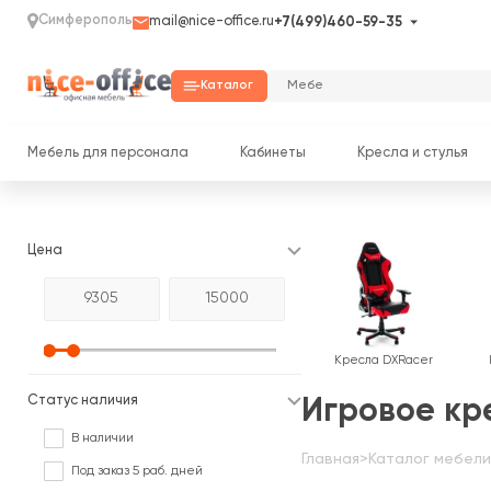
Симферополь
mail@nice-office.ru
+7(499)460-59-35
Каталог
Мебель для персонала
Кабинеты
Кресла и стулья
Цена
Кресла DXRacer
Статус наличия
Игровое кр
В наличии
Главная
>
Каталог мебели
Под заказ 5 раб. дней