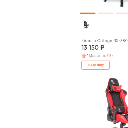
Кресло College BX-380
13 150
4.9
оценок
(1)
В корзину