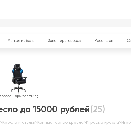
Мягкая мебель
Зона переговоров
Ресепшен
С
Кресла Бюрократ Viking
есло до 15000 рублей
(25)
>
Кресла и стулья
>
Компьютерные кресла
>
Игровые кресла
>
Игро