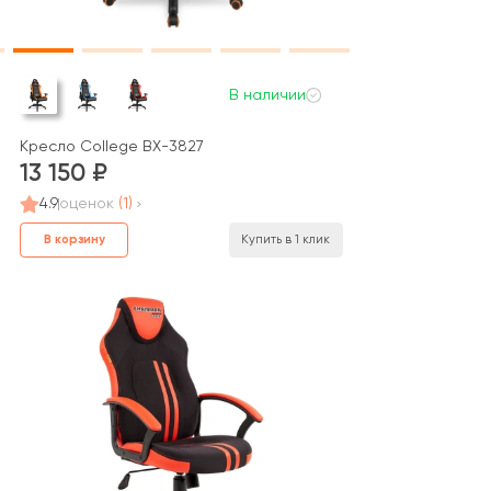
В наличии
Кресло College BX-3827
13 150
4.9
оценок
(1)
В корзину
Купить в 1 клик