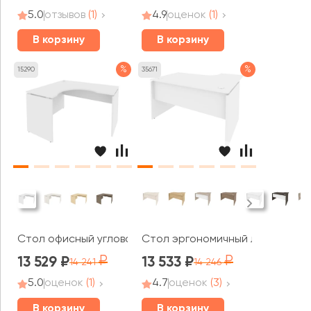
5.0
отзывов
(1)
4.9
оценок
(1)
В корзину
В корзину
%
%
15290
35671
Стол офисный угловой левый 1380x1200x755 Стайл Сист
Стол эргономичный левый 1380x1
13 529
13 533
14 241
14 246
5.0
оценок
(1)
4.7
оценок
(3)
В корзину
В корзину