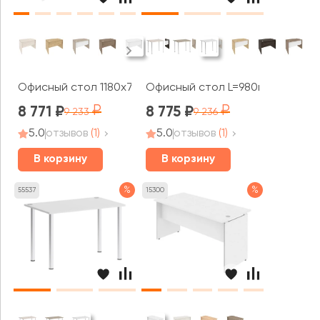
Офисный стол 1180x720x750 Оникс / Onix
Офисный стол L=980мм VR.SP-3-
8 771
8 775
9 233
9 236
5.0
отзывов
(1)
5.0
отзывов
(1)
В корзину
В корзину
%
%
55537
15300