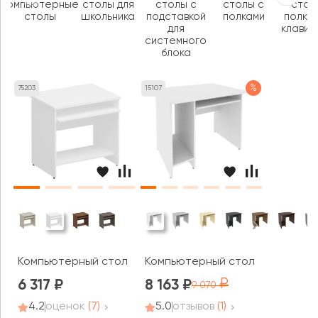
компьютерные
столы для
столы с
столы с
стол
столы
школьника
подставкой
полками
полкой
для
клавиа
системного
блока
%
75203
15107
Компьютерный стол Комфорт
Компьютерный стол Рива / Riva
6 317
8 163
9 070
4.2
оценок
(7)
5.0
отзывов
(1)