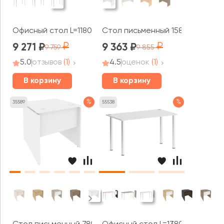
Офисный стол L=1180мм VR.SP-3-118 Хоум Офис / Home O
Стол письменный 1580x720x755 
9 271
9 363
9 759
9 855
5.0
отзывов
(1)
4.5
оценок
(1)
В корзину
В корзину
%
%
35589
55538