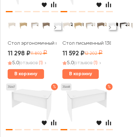
Стол эргономичный правый 1380x980x750 (720/460) Они
Стол письменный 1380x800x750 
11 298
11 592
11 892
12 202
5.0
отзывов
(1)
5.0
отзывов
(1)
В корзину
В корзину
%
%
35667
35668