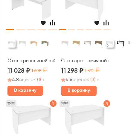
Стол криволинейный левый 1580x900x755 Стайл Систем
Стол эргономичный левый 1380x
11 028
11 298
11 608
11 892
4.8
оценок
(1)
4.6
оценок
(3)
В корзину
В корзину
%
%
35670
35592