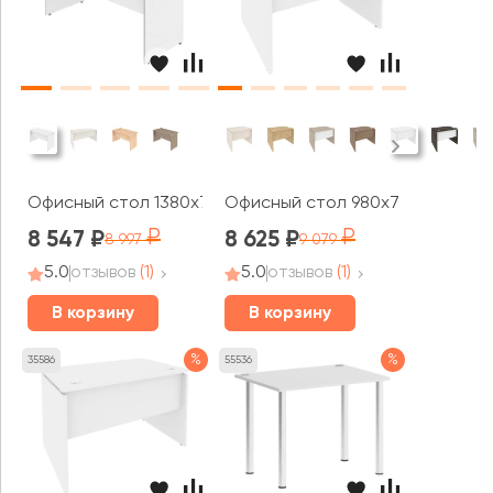
Офисный стол 1380x720x755 Стайл Систем / Style Sys
Офисный стол 980x720x750 Они
8 547
8 625
8 997
9 079
5.0
отзывов
(1)
5.0
отзывов
(1)
В корзину
В корзину
%
%
35586
55536