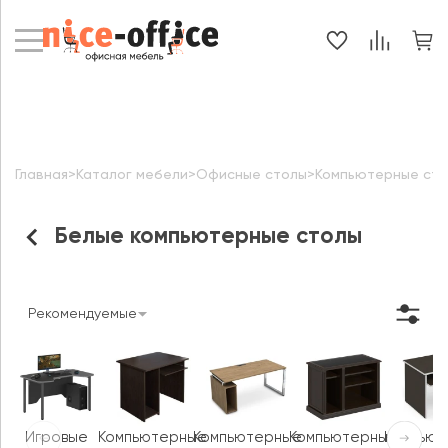
Главная
>
Каталог мебели
>
Офисные столы
>
Компьютерные ст
Белые компьютерные столы
Рекомендуемые
Игровые
Компьютерные
Компьютерные
Компьютерные
Компью