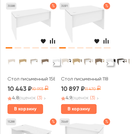
%
%
35588
35591
Стол письменный 1580x720x750 Оникс / Onix
Стол письменный 1180x800x750 
10 443
10 897
10 993
11 470
4.8
оценок
(3)
4.9
оценок
(3)
В корзину
В корзину
%
%
15288
35669