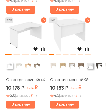
4.8
оценок
(3)
4.8
оценок
(1)
В корзину
В корзину
%
%
15293
35590
Стол криволинейный правый 1380x900x755 Стайл Систе
Стол письменный 980x800x750 
10 178
10 183
10 714
10 719
5.0
отзывов
(1)
4.5
оценок
(3)
В корзину
В корзину