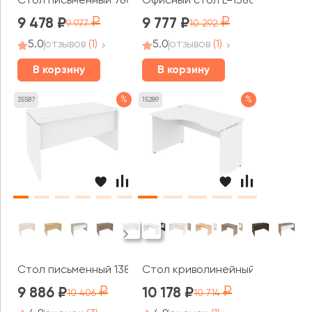
Стол письменный 780x800x750 Оникс / Onix
Офисный стол L=1380мм VR.SP-3
9 478
9 777
9 977
10 292
5.0
отзывов
(1)
5.0
отзывов
(1)
В корзину
В корзину
%
%
35587
15289
Стол письменный 1380x720x750 Оникс / Onix
Стол криволинейный левый 1380
9 886
10 178
10 406
10 714