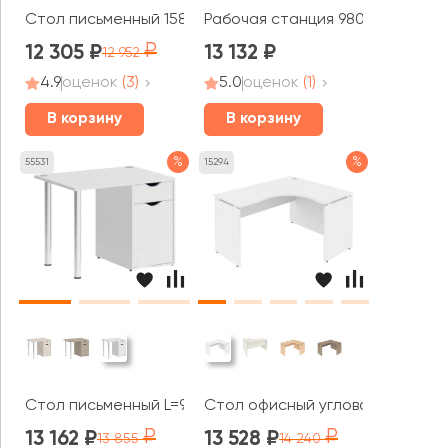
Стол письменный 1580x800x750 Оникс / Onix
Рабочая станция 980x1235x750 
12 305
13 132
12 952
4.9
оценок
(3)
5.0
оценок
(1)
В корзину
В корзину
%
%
55531
15294
Стол письменный L=980мм VR.SP-3-98.1 Хоум Офис / Ho
Стол офисный угловой правый 1
13 162
13 528
13 855
14 240