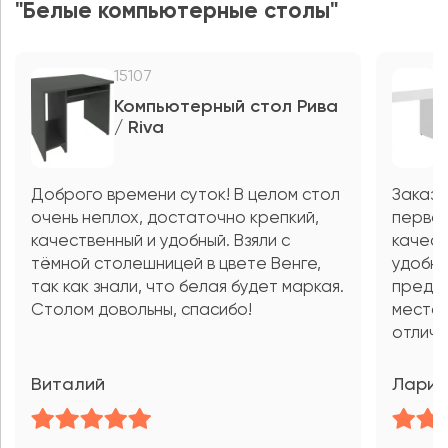
"Белые компьютерные столы"
15107
5
Компьютерный стол Рива
К
/ Riva
V
H
Доброго времени суток! В целом стол
Заказа
очень неплох, достаточно крепкий,
первок
качественный и удобный. Взяли с
качест
тёмной столешницей в цвете Венге,
удобно
так как знали, что белая будет маркая.
предо
Столом довольны, спасибо!
место 
отличн
Виталий
Ларис