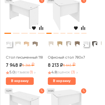
%
%
15298
35584
Стол письменный 1180x720x755 Стайл Систем / Style 
Офисный стол 780x720x750 Они
7 948
8 213
8 366
8 645
5.0
отзывов
(1)
4.8
оценок
(3)
В корзину
В корзину
%
%
15299
35585