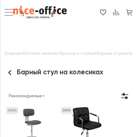
Главная
>
Каталог мебели
>
Кресла и стулья
>
Барные стулья
>
Бар
Барный стул на колесиках
Рекомендуемые
162923
55808