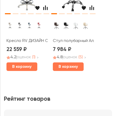
Крeсло RV ДИЗАЙН Саммит (KP13)
Стул полубарный Аллегро
22 559
7 984
4.2
оценок
(1)
4.8
оценок
(5)
В корзину
В корзину
Рейтинг товаров