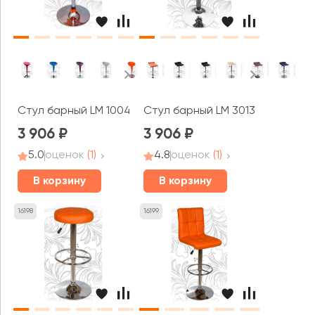
Стул барный LM 1004
Стул барный LM 3013
3 906
3 906
5.0
оценок
(1)
4.8
оценок
(1)
В корзину
В корзину
16198
16199