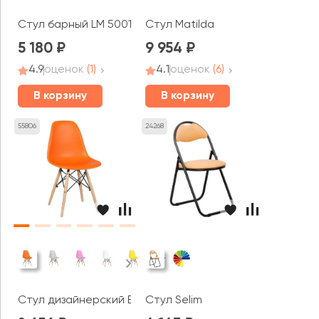
Стул барный LM 5001
Стул Matilda
5 180
9 954
4.9
оценок
(1)
4.1
оценок
(6)
В корзину
В корзину
55806
24268
Стул дизайнерский Eames Dsw
Стул Selim