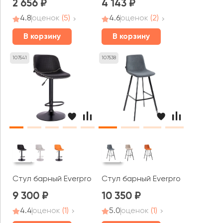
2 656
4 143
4.8
оценок
(5)
4.6
оценок
(2)
В корзину
В корзину
107541
107538
Стул барный Everprof Смайл / Smile
Стул барный Everprof Сигнал / 
9 300
10 350
4.4
оценок
(1)
5.0
оценок
(1)