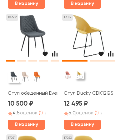
В корзину
В корзину
107559
17019
Стул обеденный Everprof Ральф / Ralph
Стул Ducky CDK12GS
10 500
12 495
4.5
оценок
(1)
5.0
оценок
(1)
В корзину
В корзину
17021
17020